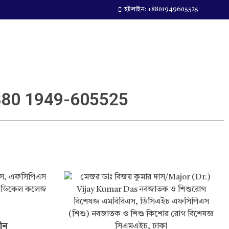
হটলাইন: +8801949605525
80 1949-605525
ীন