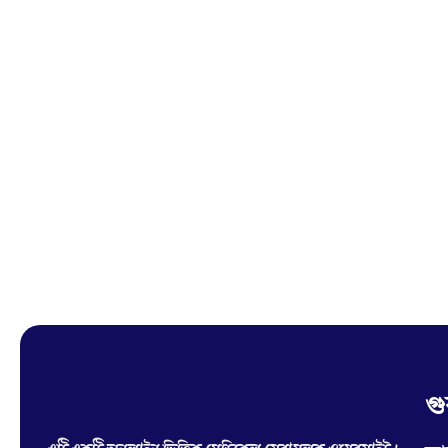
গু
Hello Doctor Zone
Find Best Doctor