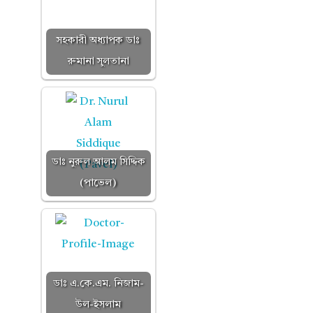
সহকারী অধ্যাপক ডাঃ
রুমানা সুলতানা
ডাঃ নুরুল আলম সিদ্দিক
(পাভেল)
ডাঃ এ.কে.এম. নিজাম-
উল-ইসলাম