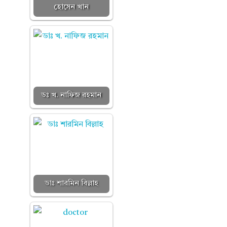
হোসেন খান
ডঃ খ. নাফিজ রহমান
ডাঃ শারমিন বিল্লাহ