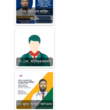
ডাঃ এইচ এন মাসুক
রহমান
ডা. মো. খালিদুর রহমান
ডাঃ মুহাঃ আব্দুল আউয়াল