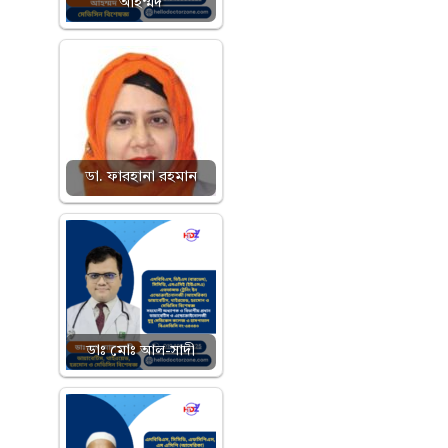
আহম্মদ
ডা. ফারহানা রহমান
ডাঃ মোঃ আল-সাদী