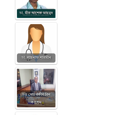
ডা. মীর আশেক মাহমুদ
ডা. শাহনাজ শারমীন
ডাঃ মোঃ রকীব বিন
কাশেম