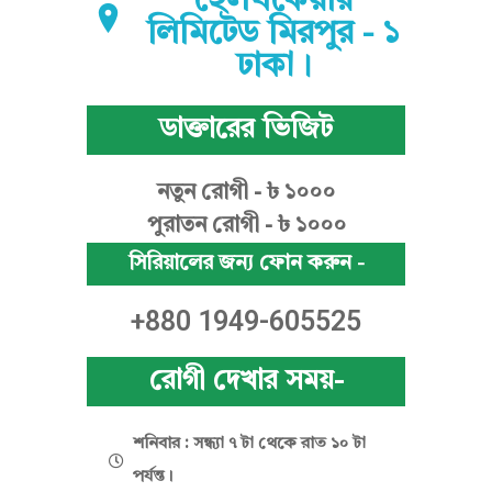
হেলথকেয়ার
মু
লিমিটেড মিরপুর - ১
ঢাকা।
ন
ডাক্তারের ভিজিট
নতুন রোগী - ৳ ১০০০
পুরাতন রোগী - ৳ ১০০০
সিরিয়ালের জন্য ফোন করুন -
+880 1949-605525
রোগী দেখার সময়-
শনিবার : সন্ধ্যা ৭ টা থেকে রাত ১০ টা
পর্যন্ত।