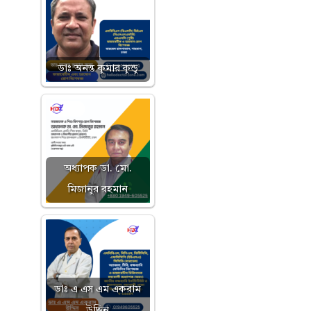
ডাঃ অনন্ত কুমার কুন্ডু
অধ্যাপক ডা. মো.
মিজানুর রহমান
ডাঃ এ এস এম একরাম
উদ্দিন