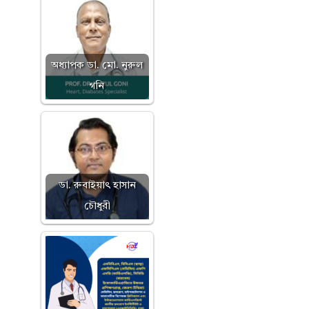
অধ্যাপক ডা. মো. নুরুল
গনি
ডা. রুবাইয়াৎ হাসান
চৌধুরী