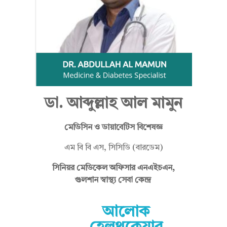
ল্লা
হ
ডা. আব্দুল্লাহ আল মামুন
আ
মেডিসিন ও ডায়াবেটিস বিশেষজ্ঞ
এম বি বি এস, সিসিডি (বারডেম)
ল
সিনিয়র মেডিকেল অফিসার এনএইচএন,
গুলশান স্বাস্থ্য সেবা কেন্দ্র
মা
আলোক