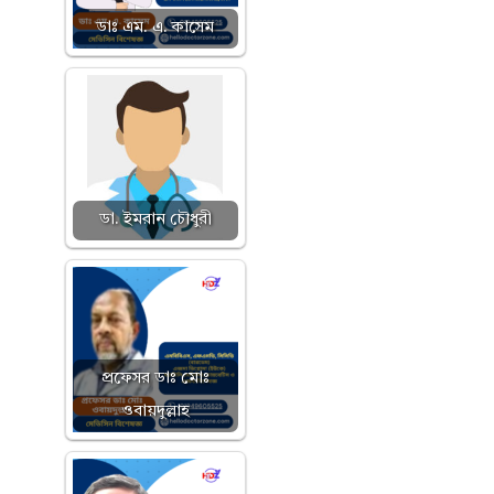
ডাঃ এম. এ. কাসেম
ডা. ইমরান চৌধুরী
প্রফেসর ডাঃ মোঃ
ওবায়দুল্লাহ