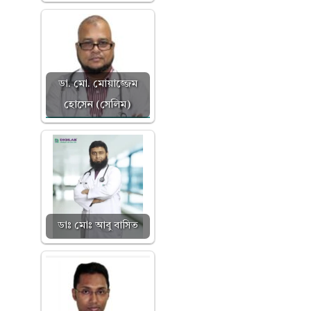
ডা. মো. মোয়াজ্জেম
হোসেন (সেলিম)
ডাঃ মোঃ আবু বাসিত