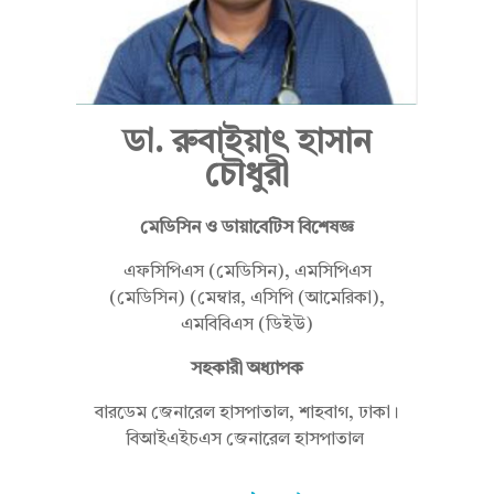
ই
ডা. রুবাইয়াৎ হাসান
য়া
চৌধুরী
মেডিসিন ও ডায়াবেটিস বিশেষজ্ঞ
ৎ
এফসিপিএস (মেডিসিন), এমসিপিএস
(মেডিসিন) (‌মেম্বার, এসিপি (আমেরিকা),
এমবিবিএস (ডিইউ)
হা
সহকারী অধ্যাপক
বারডেম জেনারেল হাসপাতাল, শাহবাগ, ঢাকা।
সা
বিআইএইচএস জেনারেল হাসপাতাল