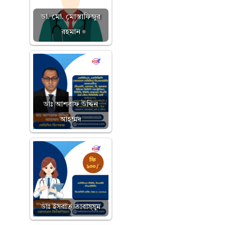
ডা. মো. মোস্তাফিজুর
রহমান
ডাঃ আশরাফ উদ্দিন
আহম্মদ
ডাঃ ইসরাত তাবাস্সুম