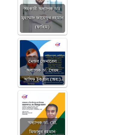
সহকারী অধ্যাপক ডাঃ
মুহাম্মাদ ফায়েজুর রহমান
(ফাহিম)
মেজর জেনারেল
অধ্যাপক ডা. সৈয়দ
আসিফ ইকবাল (অব:)
অধ্যাপক ডা. মো.
মিজানুর রহমান