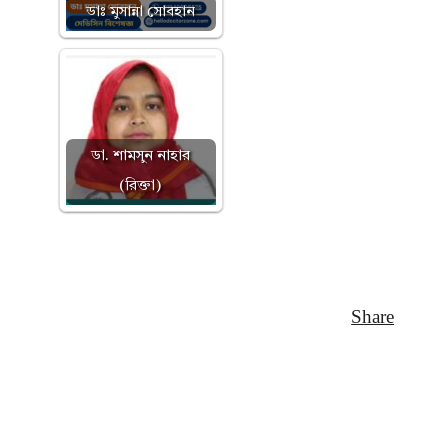
ডাঃ মুসান্না সোবহান
ডা. শামসুন নাহার
(রিক্তা)