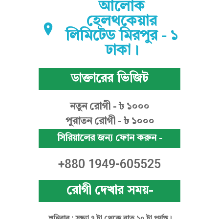
আলোক
ন
হেলথকেয়ার
লিমিটেড মিরপুর - ১
চৌ
ঢাকা।
ডাক্তারের ভিজিট
ধু
নতুন রোগী - ৳ ১০০০
পুরাতন রোগী - ৳ ১০০০
রী
সিরিয়ালের জন্য ফোন করুন -
+880 1949-605525
রোগী দেখার সময়-
শনিবার : সন্ধ্যা ৭ টা থেকে রাত ১০ টা পর্যন্ত।