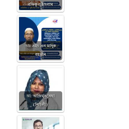
রফিকুল ইসলাম
ডাঃ এইচ এন মাসুক
রহমান
ডা. আজিমুননেছা
(শিউলী)