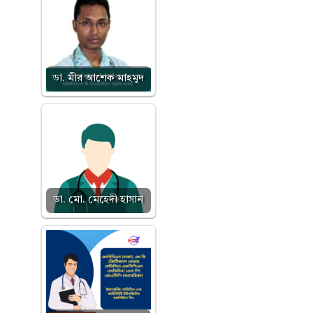
ডা. মীর আশেক মাহমুদ
ডা. মো. মেহেদী হাসান