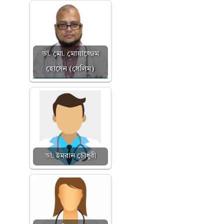
ডা. মো. মোয়াজ্জেম
হোসেন (সেলিম)
ডা. ইমরান চৌধুরী