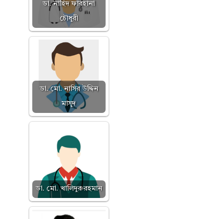
ডা. নাহিদ ফারহানা
চৌধুরী
ডা. মো. নাসির উদ্দিন
মাসুদ
ডা. মো. খালিদুর রহমান