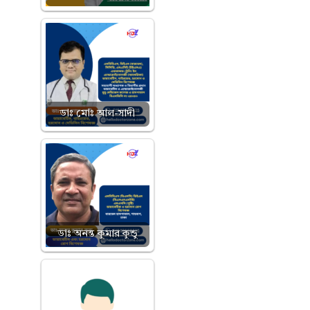
ডাঃ মোঃ আল-সাদী
ডাঃ অনন্ত কুমার কুন্ডু