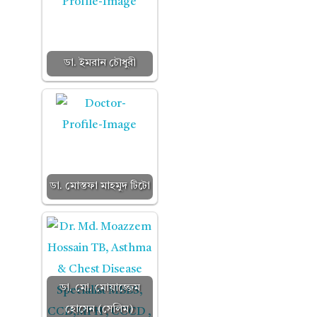
ডা. ইমরান চৌধুরী
ডা. মোস্তফা মাহমুদ টিটো
ডা. মো. মোয়াজ্জেম
হোসেন (সেলিম)