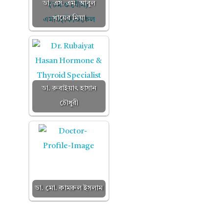
ডা. এস. এম. আবুল
খায়ের মিয়া
ডা. রুবাইয়াৎ হাসান
চৌধুরী
ডা. মো. কামরুল ইসলাম