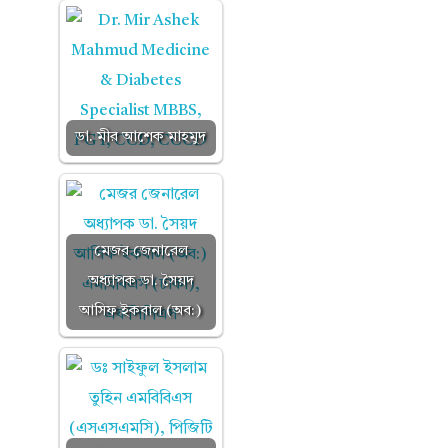
ডা. মীর আশেক মাহমুদ
মেজর জেনারেল
অধ্যাপক ডা. সৈয়দ
আসিফ ইকবাল (অব:)