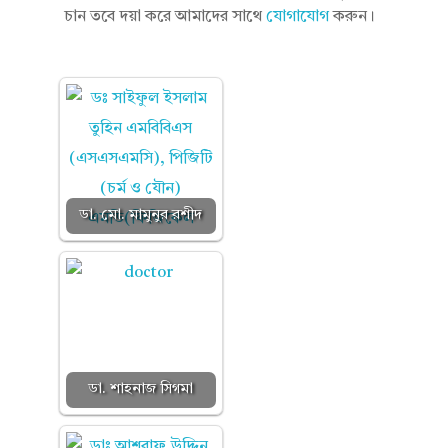
চান তবে দয়া করে আমাদের সাথে
যোগাযোগ
করুন।
ডা. মো. মামুনুর রশীদ
ডা. শাহনাজ সিগমা