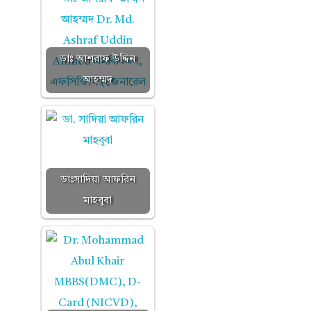
ডাঃ আশরাফ উদ্দিন
আহম্মদ
ডাঃসাদিয়া আফরিন
মাহবুবা