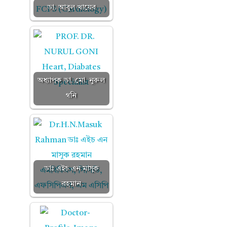
ডা. আবুল খায়ের
অধ্যাপক ডা. মো. নুরুল
গনি
ডাঃ এইচ এন মাসুক
রহমান