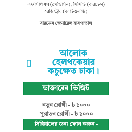
এফসিপিএস (মেডিসিন), সিসিডি (বারডেম)
রেজিস্ট্রার (কার্ডিওলজি)
না
বারডেম জেনারেল হাসপাতাল
জ
আলোক
হেলথকেয়ার
শা
কচুক্ষেত ঢাকা।
ডাক্তারের ভিজিট
র
নতুন রোগী - ৳ ১০০০
মী
পুরাতন রোগী - ৳ ১০০০
সিরিয়ালের জন্য ফোন করুন -