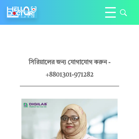
Hello Doctor Zone
Find Best Doctor
শা
সিরিয়ালের জন্য যোগাযোগ করুন -
+8801301-971282
য়
লা
আ