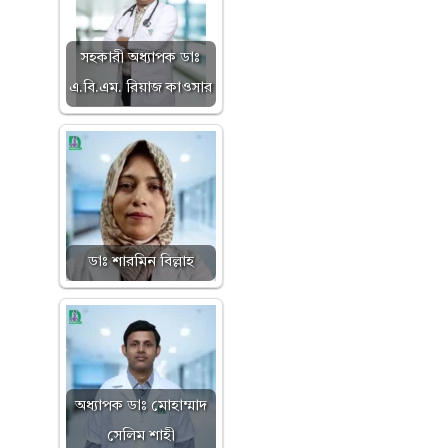
সহকারী অধ্যাপক ডাঃ
এ.বি.এম. রিয়াজ কাওসার
ডাঃ শারমিন বিল্লাহ
অধ্যাপক ডাঃ মোহাম্মাদ
সেলিম শাহী