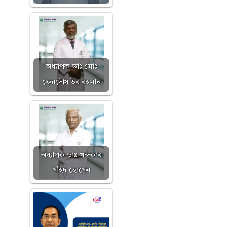
অধ্যাপক ডাঃ মোঃ
ফেরদৌস উর রহমান
অধ্যাপক ডাঃ খন্দকার
সহিদ হোসেন