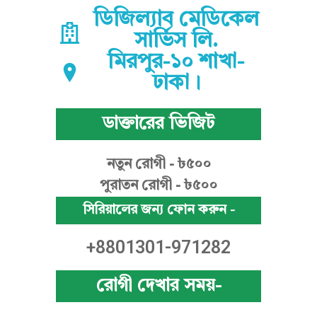
ডিজিল্যাব মেডিকেল
সার্ভিস লি.
মিরপুর-১০ শাখা-
ঢাকা।
ডাক্তারের ভিজিট
নতুন রোগী - ৳৫০০
পুরাতন রোগী - ৳৫০০
সিরিয়ালের জন্য ফোন করুন -
+8801301-971282
রোগী দেখার সময়-