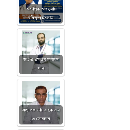
অধ্যাপক ডাঃ মোঃ
রফিকুল ইসলাম
ডাঃ এ এস এম ফরহাদ
খান
অধ্যাপক ডাঃ এ কে এম
এ সোবহান