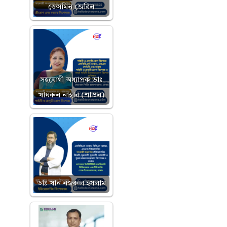
জেসমিন জেরিন
সহযোগী অধ্যাপক ডাঃ
খায়রুন নাহার (শাওন)
ডাঃ খান নজরুল ইসলাম