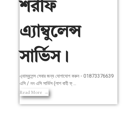
শরীফ
এ্যাম্বুলেন্স
সার্ভিস।
এ্যাম্বুলেন্স সেবার জন্য যোগাযোগ করুন - 01873376639
এসি / নন এসি সার্ভিস (লাশ বাহী ফ্ ...
Read More