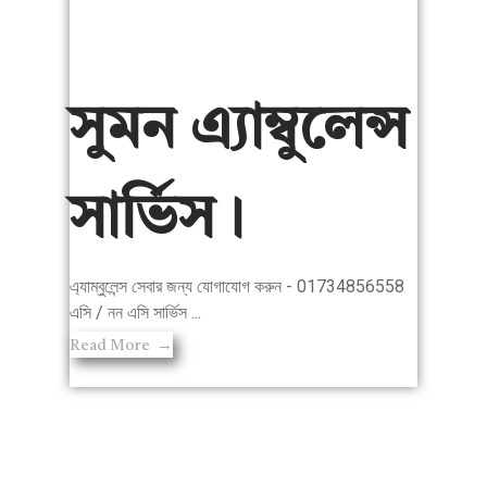
সুমন এ্যাম্বুলেন্স
সার্ভিস।
এ্যাম্বুলেন্স সেবার জন্য যোগাযোগ করুন - 01734856558
এসি / নন এসি সার্ভিস ...
Read More