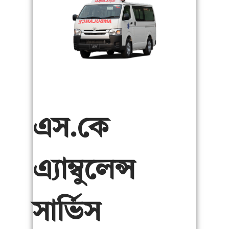
এস.কে
এ্যাম্বুলেন্স
সার্ভিস