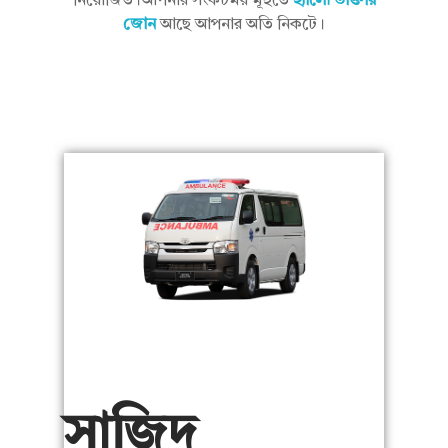
নিয়োজিত।আপনার সংকটময় মূহুর্তে
হ্যালো ডাক্তার
র্ভি
জোন
আছে আপনার অতি নিকটে।
স
।
সাজিদ