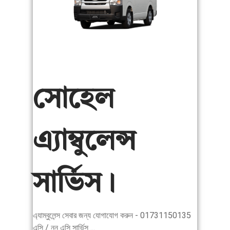
সোহেল
এ্যাম্বুলেন্স
সার্ভিস।
এ্যাম্বুলেন্স সেবার জন্য যোগাযোগ করুন - 01731150135
এসি / নন এসি সার্ভিস ...