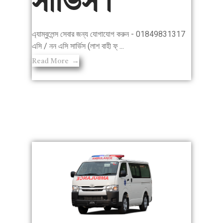
সার্ভিস।
এ্যাম্বুলেন্স সেবার জন্য যোগাযোগ করুন - 01849831317
এসি / নন এসি সার্ভিস (লাশ বাহী ফ্ ...
Read More