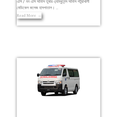
এসি / নন এসি সার্ভিস তুষার এ্যাম্বুলেন্স সার্ভিস পটুয়াখালী
মেডিকেল কলেজ হাসপাতাল। ...
Read More