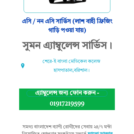
যা
এসি / নন এসি সার্ভিস (লাশ বাহী ফ্রিজিং
গাড়ি পওয়া যায়)
ম্বু
সুমন এ্যাম্বুলেন্স সার্ভিস।
শেরে-ই বাংলা মেডিকেল কলেজ
লে
হাসপাতাল,বরিশাল।
ন্স
এ্যাম্বুলেন্স জন্য ফোন করুন -
01917219599
সা
সমগ্য বাংলাদেশ ব্যাপী রোগীদের সেবায় ২৪/৭ ঘন্টা