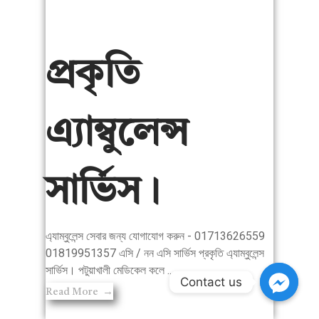
প্রকৃতি
এ্যাম্বুলেন্স
সার্ভিস।
এ্যাম্বুলেন্স সেবার জন্য যোগাযোগ করুন - 01713626559
01819951357 এসি / নন এসি সার্ভিস প্রকৃতি এ্যাম্বুলেন্স
সার্ভিস। পটুয়াখালী মেডিকেল কলে ...
Contact us
Read More