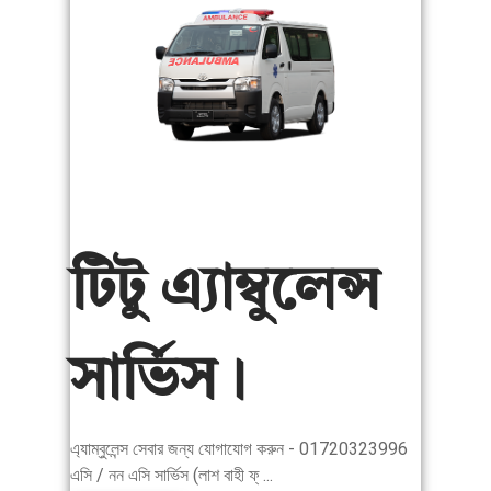
টিটু এ্যাম্বুলেন্স
সার্ভিস।
এ্যাম্বুলেন্স সেবার জন্য যোগাযোগ করুন - 01720323996
এসি / নন এসি সার্ভিস (লাশ বাহী ফ্ ...