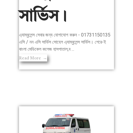
সার্ভিস।
এ্যাম্বুলেন্স সেবার জন্য যোগাযোগ করুন - 01731150135
এসি / নন এসি সার্ভিস সোহেল এ্যাম্বুলেন্স সার্ভিস। শেরে-ই
বাংলা মেডিকেল কলেজ হাসপাতাল,ব ...
Read More