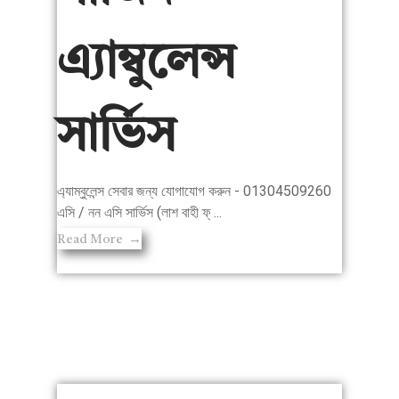
এ্যাম্বুলেন্স
সার্ভিস
এ্যাম্বুলেন্স সেবার জন্য যোগাযোগ করুন - 01304509260
এসি / নন এসি সার্ভিস (লাশ বাহী ফ্ ...
Read More