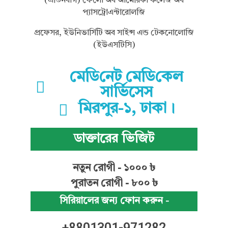
(এডিনবার্গ) ফেলো অব আমেরিকা কলেজ অব
প্যাসট্রোএন্টারোলজি
প্রফেসর, ইউনিভার্সিটি অব সাইন্স এন্ড টেকনোলোজি
(ইউএসটিসি)
মে‌ডি‌নেট মে‌ডি‌কেল
সা‌র্ভিসেস
মিরপুর-১, ঢাকা।
ডাক্তারের ভিজিট
নতুন রোগী - ১০০০ ৳
পুরাতন রোগী - ৮০০ ৳
সিরিয়ালের জন্য ফোন করুন -
+8801301-971282