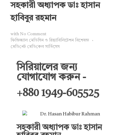
সহকারী অধ্যাপক ডাঃ হাসান
হাবিবুর রহমান
with
No Comment
ফিজিক্যাল মেডিসিন ও রিহ্যাবিলিটেশন বিশেষজ্ঞ
মে‌ডি‌নেট মে‌ডি‌কেল সা‌র্ভিসেস
সিরিয়ালের জন্য
যোগাযোগ করুন -
+880 1949-605525
সহকারী অধ্যাপক ডাঃ হাসান