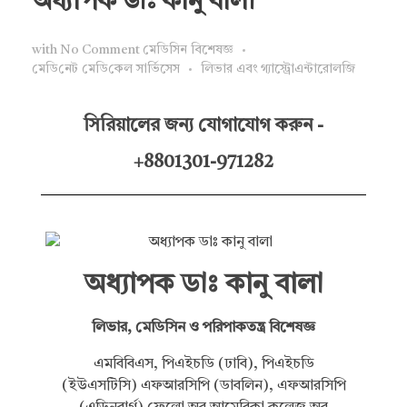
অধ্যাপক ডাঃ কানু বালা
with
No Comment
মেডিসিন বিশেষজ্ঞ
মে‌ডি‌নেট মে‌ডি‌কেল সা‌র্ভিসেস
লিভার এবং গ্যাস্ট্রোএন্টারোলজি
সিরিয়ালের জন্য যোগাযোগ করুন -
+8801301-971282
অধ্যাপক ডাঃ কানু বালা
লিভার, মেডিসিন ও পরিপাকতন্ত্র বিশেষজ্ঞ
এমবিবিএস, পিএইচডি (ঢাবি), পিএইচডি
(ইউএসটিসি) এফআরসিপি (ডাবলিন), এফআরসিপি