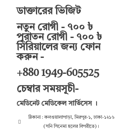
ডাক্তারের ভিজিট
নতুন রোগী - ৭০০ ৳
পুরাতন রোগী - ৭০০ ৳
সিরিয়ালের জন্য ফোন
করুন -
+880 1949-605525
চেম্বার সময়সূচী-
মেডিনেট মেডিকেল সার্ভিসেস ।
ঠিকানা : কলওয়ালাপাড়া, মিরপুর-১, ঢাকা-১২১৬
(সনি সিনেমা হলের বিপরীতে)।