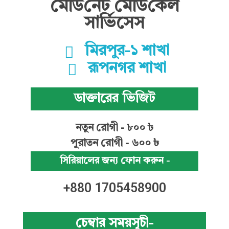
মে‌ডি‌নেট মে‌ডি‌কেল
সা‌র্ভিসেস
মিরপুর-১ শাখা
রূপনগর শাখা
ডাক্তারের ভিজিট
নতুন রোগী - ৮০০ ৳
পুরাতন রোগী - ৬০০ ৳
সিরিয়ালের জন্য ফোন করুন -
+880 1705458900
চেম্বার সময়সূচী-