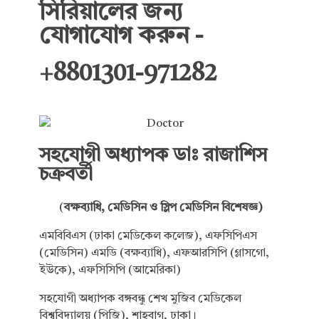
সিরিয়ালের জন্য
যোগাযোগ করুন -
+8801301-971282
সহযোগী অধ্যাপক ডাঃ রাজাশিস
চক্রবর্তী
(
বক্ষব্যাধি, মেডিসিন ও স্লিপ মেডিসিন বিশেষজ্ঞ)
এমবিবিএস (ঢাকা মেডিকেল কলেজ), এফসিপিএস
(মেডিসিন) এমডি (বক্ষব্যাধি), এফআরসিপি (গ্লাসগো,
ইউকে), এফসিসিপি (আমেরিকা)
সহযোগী অধ্যাপক বঙ্গবন্ধু শেখ মুজিব মেডিকেল
বিশ্ববিদ্যালয় (পিজি), শাহবাগ, ঢাকা।