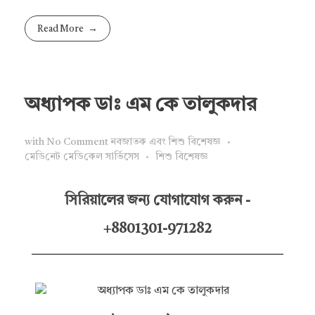
Read More
অধ্যাপক ডাঃ এম কে তালুকদার
with
No Comment
নবজাতক এবং শিশু বিশেষজ্ঞ
মে‌ডি‌নেট মে‌ডি‌কেল সা‌র্ভিসেস
শিশু বিশেষজ্ঞ
সিরিয়ালের জন্য যোগাযোগ করুন -
+8801301-971282