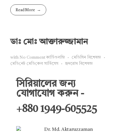
Read More
ডাঃ মোঃ আক্তারুজ্জামান
with
No Comment
কার্ডিওলজি
মেডিসিন বিশেষজ্ঞ
মে‌ডি‌নেট মে‌ডি‌কেল সা‌র্ভিসেস
হৃদরোগ বিশেষজ্ঞ
সিরিয়ালের জন্য
যোগাযোগ করুন -
+880 1949-605525