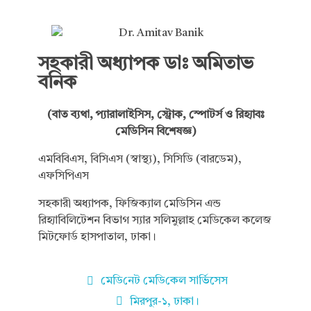
সহকারী অধ্যাপক ডাঃ অমিতাভ
বনিক
(বাত ব্যথা, প্যারালাইসিস, স্ট্রোক, স্পোটর্স ও রিহ্যাবঃ
মেডিসিন বিশেষজ্ঞ)
এমবিবিএস, বিসিএস (স্বাস্থ্য), সিসিডি (বারডেম),
এফসিপিএস
সহকারী অধ্যাপক, ফিজিক্যাল মেডিসিন এন্ড
রিহ্যাবিলিটেশন বিভাগ স্যার সলিমুল্লাহ মেডিকেল কলেজ
মিটফোর্ড হাসপাতাল, ঢাকা।
মে‌ডি‌নেট মে‌ডি‌কেল সা‌র্ভিসেস
মিরপুর-১, ঢাকা।