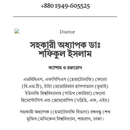
+880 1949-605525
সহকারী অধ্যাপক ডাঃ
শফিকুল ইসলাম
ক্যান্সার ও রক্তরোগ
এমবিবিএস, এফসিপিএস (হেমাটোলজি) ফেলো
(বি.এম.টি), টাটা মেমোরিয়াল হাসপাতাল (মুম্বাই)
ইউলজি বিশ্ববিদ্যালয় (সাউথ কোরিয়া) ফেলো
হিমোস্টাসিস এন্ড থ্রোমবোসিস (ডব্লিউ, এফ, এইচ)
সহকারী অধ্যাপক (হেমাটোলজি বিভাগ) বঙ্গবন্ধু শেখ
মুজিব মেডিকেল বিশ্ববিদ্যাল, শাহবাগ, ঢাকা।