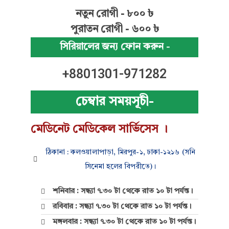
নতুন রোগী - ৮০০ ৳
পুরাতন রোগী - ৬০০ ৳
সিরিয়ালের জন্য ফোন করুন -
+8801301-971282
চেম্বার সময়সূচী-
মেডিনেট মেডিকেল সার্ভিসেস ।
ঠিকানা : কলওয়ালাপাড়া, মিরপুর-১, ঢাকা-১২১৬ (সনি
সিনেমা হলের বিপরীতে)।
শনিবার : সন্ধ্যা ৭.৩০ টা থেকে রাত ১০ টা পর্যন্ত।
রবিবার : সন্ধ্যা ৭.৩০ টা থেকে রাত ১০ টা পর্যন্ত।
মঙ্গলবার : সন্ধ্যা ৭.৩০ টা থেকে রাত ১০ টা পর্যন্ত।