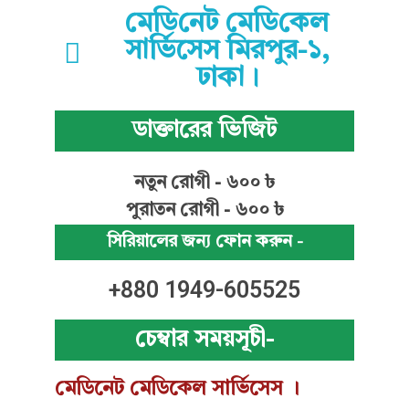
মে‌ডি‌নেট মে‌ডি‌কেল
সা‌র্ভিসেস মিরপুর-১,
ঢাকা।
ডাক্তারের ভিজিট
নতুন রোগী - ৬০০ ৳
পুরাতন রোগী - ৬০০ ৳
সিরিয়ালের জন্য ফোন করুন -
+880 1949-605525
চেম্বার সময়সূচী-
মেডিনেট মেডিকেল সার্ভিসেস ।