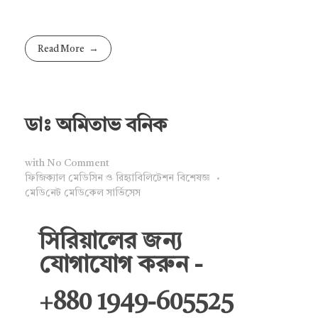
Read More
ডাঃ অমিতাভ বনিক
with
No Comment
ফিজিক্যাল মেডিসিন ও রিহ্যাবিলিটেশন বিশেষজ্ঞ
মে‌ডি‌নেট মে‌ডি‌কেল সা‌র্ভিসেস
সিরিয়ালের জন্য
যোগাযোগ করুন -
+880 1949-605525