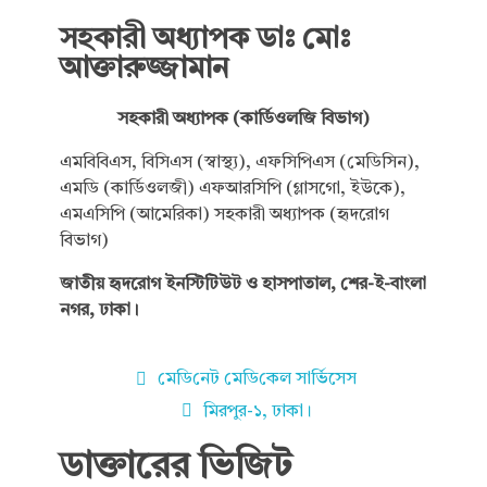
সহকারী অধ্যাপক ডাঃ মোঃ
আক্তারুজ্জামান
সহকারী অধ্যাপক (কার্ডিওলজি বিভাগ)
এমবিবিএস, বিসিএস (স্বাস্থ্য), এফসিপিএস (মেডিসিন),
এমডি (কার্ডিওলজী) এফআরসিপি (গ্লাসগো, ইউকে),
এমএসিপি (আমেরিকা) সহকারী অধ্যাপক (হৃদরোগ
বিভাগ)
জাতীয় হৃদরোগ ইনস্টিটিউট ও হাসপাতাল, শের-ই-বাংলা
নগর, ঢাকা।
মে‌ডি‌নেট মে‌ডি‌কেল সা‌র্ভিসেস
মিরপুর-১, ঢাকা।
ডাক্তারের ভিজিট