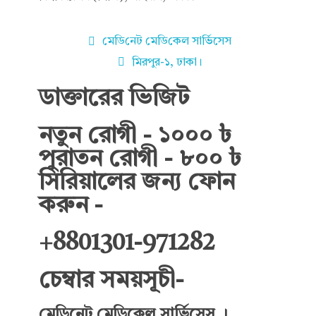
মে‌ডি‌নেট মে‌ডি‌কেল সা‌র্ভিসেস
মিরপুর-১, ঢাকা।
ডাক্তারের ভিজিট
নতুন রোগী - ১০০০ ৳
পুরাতন রোগী - ৮০০ ৳
সিরিয়ালের জন্য ফোন
করুন -
+8801301-971282
চেম্বার সময়সূচী-
মেডিনেট মেডিকেল সার্ভিসেস ।