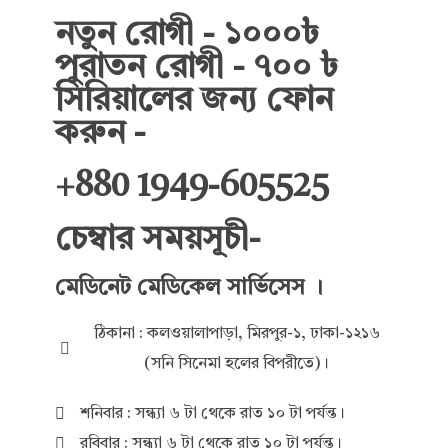
নতুন রোগী - ১০০০৳
পুরাতন রোগী - ৭০০ ৳
সিরিয়ালের জন্য ফোন
করুন -
+880 1949-605525
চেম্বার সময়সূচী-
মেডিনেট মেডিকেল সার্ভিসেস ।
ঠিকানা : কলওয়ালাপাড়া, মিরপুর-১, ঢাকা-১২১৬
(সনি সিনেমা হলের বিপরীতে)।
শনিবার : সন্ধ্যা ৬ টা থেকে রাত ১০ টা পর্যন্ত।
রবিবার : সন্ধ্যা ৬ টা থেকে রাত ১০ টা পর্যন্ত।