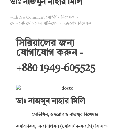
ডাঃ নাজমুন নাহার মিলি
with
No Comment
মেডিসিন বিশেষজ্ঞ
মে‌ডি‌নেট মে‌ডি‌কেল সা‌র্ভিসেস
হৃদরোগ বিশেষজ্ঞ
সিরিয়ালের জন্য
যোগাযোগ করুন -
+880 1949-605525
ডাঃ নাজমুন নাহার মিলি
মেডিসিন, হৃদরোগ ও বাতজ্বর বিশেষজ্ঞ
এমবিবিএস, এফসিপিএস (মেডিসিন-এফ.পি) সিসিডি