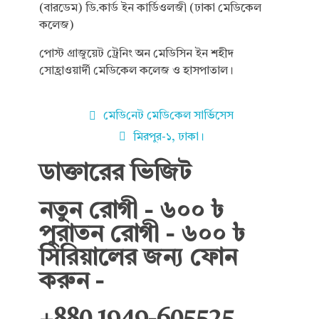
(বারডেম) ডি.কার্ড ইন কার্ডিওলজী (ঢাকা মেডিকেল
কলেজ)
পোস্ট গ্রাজুয়েট ট্রেনিং অন মেডিসিন ইন শহীদ
সোহ্রাওয়ার্দী মেডিকেল কলেজ ও হাসপাতাল।
মে‌ডি‌নেট মে‌ডি‌কেল সা‌র্ভিসেস
মিরপুর-১, ঢাকা।
ডাক্তারের ভিজিট
নতুন রোগী - ৬০০ ৳
পুরাতন রোগী - ৬০০ ৳
সিরিয়ালের জন্য ফোন
করুন -