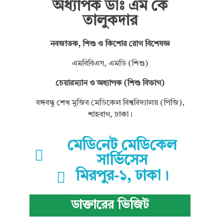
অধ্যাপক ডাঃ এম কে
তালুকদার
নবজাতক, শিশু ও কিশোর রোগ বিশেষজ্ঞ
এমবিবিএস, এমডি (শিশু)
চেয়ারম্যান ও অধ্যাপক (শিশু বিভাগ)
বঙ্গবন্ধু শেখ মুজিব মেডিকেল বিশ্ববিদ্যালয় (পিজি),
শাহবাগ, ঢাকা।
মে‌ডি‌নেট মে‌ডি‌কেল
সা‌র্ভিসেস
মিরপুর-১, ঢাকা।
ডাক্তারের ভিজিট