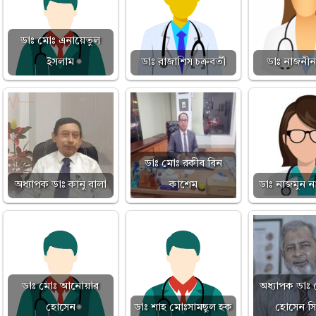
ডাঃ মোঃ এনায়েতুল
ইসলাম
ডাঃ রাজাশিস চক্রবর্তী
ডাঃ নাজনীন
ডাঃ মোঃ রকীব বিন
অধ্যাপক ডাঃ কানু বালা
কাশেম
ডাঃ নাজমুন ন
ডাঃ মোঃ আনোয়ার
অধ্যাপক ডাঃ
হোসেন
ডাঃ শাহ মোঃসামছুল হক
হোসেন সিদ