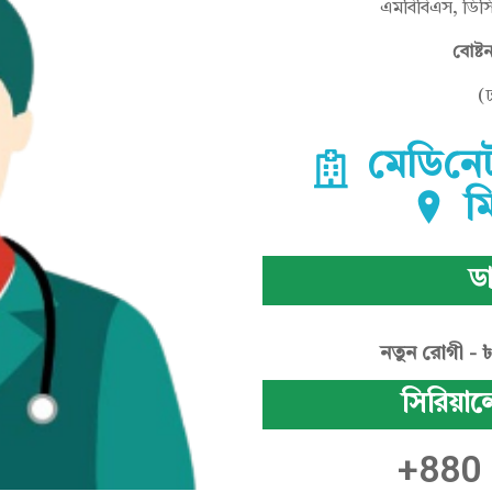
এমবিবিএস, ডিসি
বোষ্ট
(
মে‌ডি‌নে
ম
ডা
নতুন রোগী - 
সিরিয়াল
+880