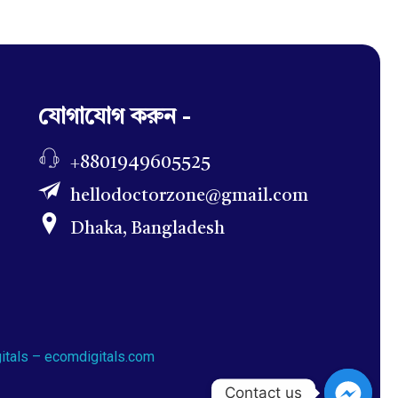
যোগাযোগ করুন -
+8801949605525
hellodoctorzone@gmail.com
Dhaka, Bangladesh
itals – ecomdigitals.com
Contact us