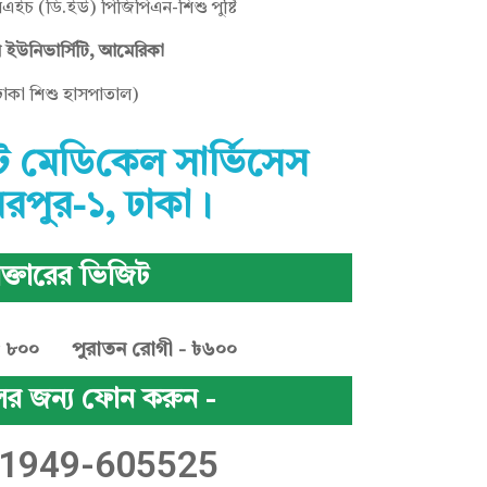
এইচ (ডি.ইউ) পিজিপিএন-শিশু পুষ্টি
ন ইউনিভার্সিটি, আমেরিকা
ঢাকা শিশু হাসপাতাল)
ট মে‌ডি‌কেল সা‌র্ভিসেস
িরপুর-১, ঢাকা।
ক্তারের ভিজিট
৳ ৮০০
পুরাতন রোগী - ৳৬০০
ের জন্য ফোন করুন -
 1949-605525