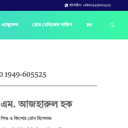
হটলাইন: +8801949605525
এ্যাম্বুলেন্স
হোম মেডিকেল সার্ভিস
ব্লগ
0 1949-605525
ি. এম. আজহারুল হক
শিশু ও কিশোর রোগ বিশেষজ্ঞ