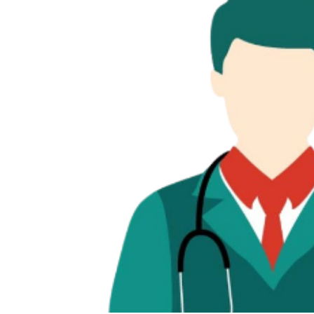
টি
.
এ
ম
.