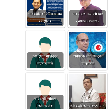
ক
ডাঃ মোঃ রাফিউল আলম
ডাঃ এ কে এম ফাহমিদ
(রাসেল)
নোমান (পলাশ)
ডাঃ মোঃ মাহাবুবুর
অধ্যাপক ডাঃ এম কে
রহমান কচি
তালুকদার
ডাঃ মোঃ আরিফ
আনওয়ার
ডাঃ মোঃ আক্তারুজ্জামান