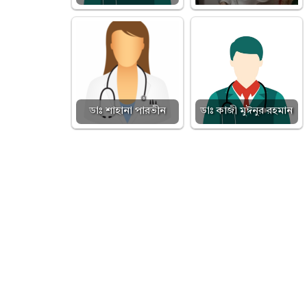
ডাঃ শাহানা পারভীন
ডাঃ কাজী মুঈনুর রহমান