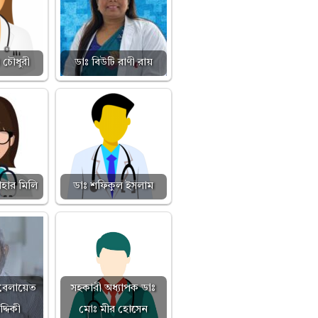
 চৌধুরী
ডাঃ বিউটি রাণী রায়
াহার মিলি
ডাঃ শফিকুল ইসলাম
 বেলায়েত
সহকারী অধ্যাপক ডাঃ
্দিকী
মোঃ মীর হোসেন