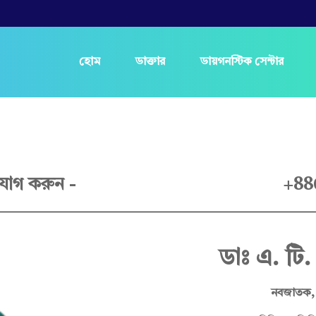
হোম
ডাক্তার
ডায়গনস্টিক সেন্টার
যোগ করুন -
+88
ডাঃ এ. ট
নবজাতক, 