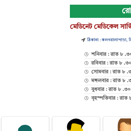
রো
মেডিনেট মেডিকেল সার্ভ
ঠিকানা : কলওয়ালাপাড়া, ম
শনিবার : রাত ৮ .৩০
রবিবার : রাত ৮ .৩০
সোমবার : রাত ৮ .৩০
মঙ্গলবার : রাত ৮ .
বুধবার : রাত ৮ .৩০
বৃহস্পতিবার : রাত 