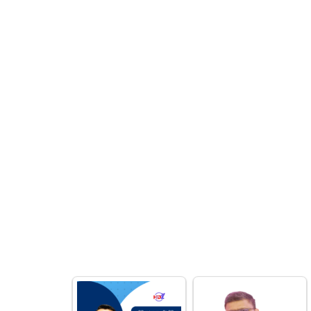
আ
জ
হা
রু
ল
হ