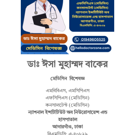
হা
ম্ম
ডাঃ ঈসা মুহাম্মদ বাকের
দ
মেডিসিন বিশেষজ্ঞ
বা
এমবিবিএস, এমসিপিএস
এফসিপিএস (মেডিসিন)
কনসালটেন্ট (মেডিসিন)
ন্যাশনাল ইন্সটিটিউট অব নিউরোসায়েন্স এন্ড
কে
হাসপাতাল
আগারগাঁও, ঢাকা
বিএমডিসি: এ-৪০৮২৯