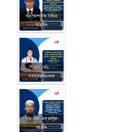
ডাঃ আশরাফ উদ্দিন
আহম্মদ
ডাঃ মোঃ
ওয়ারেশুজ্জামান
ডাঃ এইচ এন মাসুক
রহমান