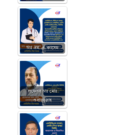
ডাঃ এম. এ. কাসেম
প্রফেসর ডাঃ মোঃ
ওবায়দুল্লাহ