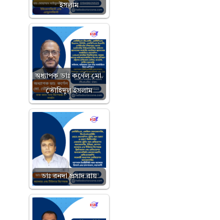
ইসলাম
অধ্যাপক ডাঃ কর্ণেল মো.
তৌহিদুল ইসলাম
ডাঃ রনদা প্রসাদ রায়