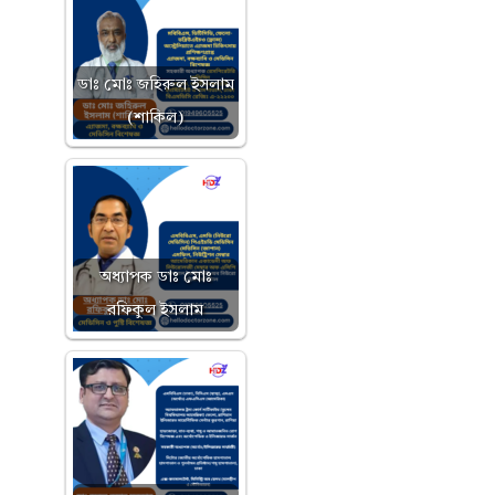
ডাঃ মোঃ জহিরুল ইসলাম
(শাকিল)
অধ্যাপক ডাঃ মোঃ
রফিকুল ইসলাম