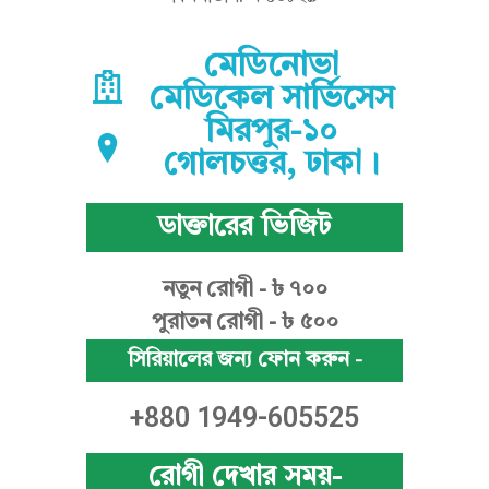
র
মেডিনোভা
মেডিকেল সার্ভিসেস
মিরপুর-১০
গোলচত্তর, ঢাকা।
ডাক্তারের ভিজিট
নতুন রোগী - ৳ ৭০০
পুরাতন রোগী - ৳ ৫০০
সিরিয়ালের জন্য ফোন করুন -
+880 1949-605525
রোগী দেখার সময়-