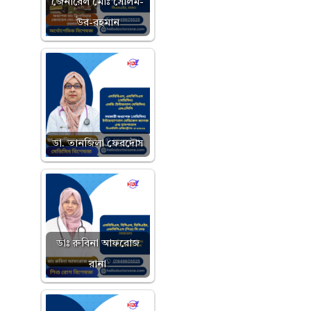
জেনারেল মোঃ সেলিম-
উর-রহমান
ডা. তানজিলা ফেরদৌস
ডাঃ রুবিনা আফরোজ
রানা