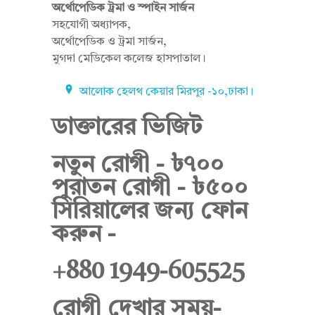
অর্থোপেডিক ট্রমা ও স্পাইন সার্জন
সহযোগী অধ্যাপক,
মা
অর্থোপেডিক ও ট্রমা সার্জন,
মুগদা মেডিকেল কলেজ হাসপাতাল।
আলোক হেলথ কেয়ার মিরপুর -১০,ঢাকা।
হ
ডাক্তারের ভিজিট
বু
নতুন রোগী - ৳৭০০
পুরাতন রোগী - ৳৫০০
সিরিয়ালের জন্য ফোন
ব
করুন -
+880 1949-605525
আ
রোগী দেখার সময়-