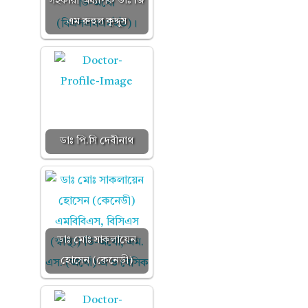
সহকারী অধ্যাপক ডাঃ জি
এম রুহুল কুদ্দুস
ডাঃ পি.সি দেবীনাথ
ডাঃ মোঃ সাকলায়েন
হোসেন (কেনেডী)