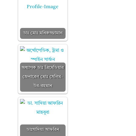
ডাঃ মোঃ মনিরুজ্জামান
অধ্যাপক ডাঃ ব্রিগেডিয়ার
জেনারেল মোঃ সেলিম-
উর-রহমান
ডাঃসাদিয়া আফরিন