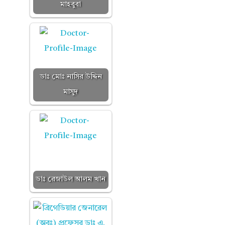
মাহবুবা
ডাঃ মোঃ নাসির উদ্দিন
মাসুদ
ডাঃ রেজাউল আলম খান