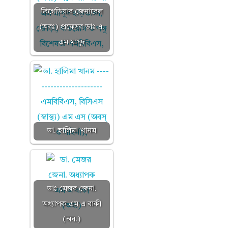
ব্রিগেডিয়ার জেনারেল
(অবঃ) প্রফেসর ডাঃ এ.
এম মাসুদ
ডা. হালিমা খানম
ডাঃ মেজর জেনা.
অধ্যাপক এম এ বাকী
(অব.)