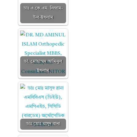
ডাঃ এ.কে.এম. নিজাম-
উল-ইসলাম
ডা. মোহাম্মদ আমিনুল
ইসলাম
ডাঃ মোঃ মাসুদ রানা