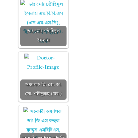
ডাঃ মোঃ তৌহিদুল
ইসলাম
অধ্যাপক ব্রি. জে. ডা.
মো. শহীদুল্লাহ্ (অব.)