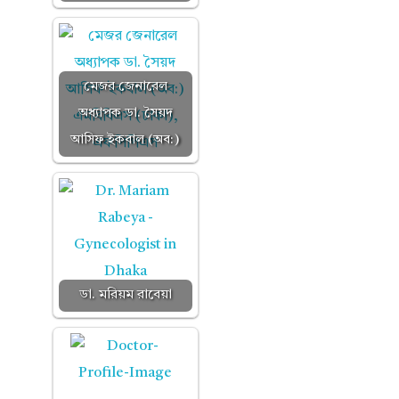
মেজর জেনারেল
অধ্যাপক ডা. সৈয়দ
আসিফ ইকবাল (অব:)
ডা. মরিয়ম রাবেয়া