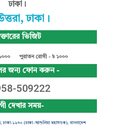
ঢাকা।
উত্তরা, ঢাকা।
ক্তারের ভিজিট
 ১০০০
পুরাতন রোগী - ৳ ১০০০
ের জন্য ফোন করুন -
958-509222
গী দেখার সময়-
তরা, ঢাকা-১২৩০ (ঢাকা-আশুলিয়া মহাসড়ক), বাংলাদেশ