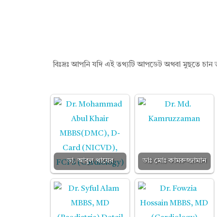
বিঃদ্রঃ আপনি যদি এই তথ্যটি আপডেট অথবা মুছতে চান 
ডা. আবুল খায়ের
ডাঃ মোঃ কামরুজ্জামান