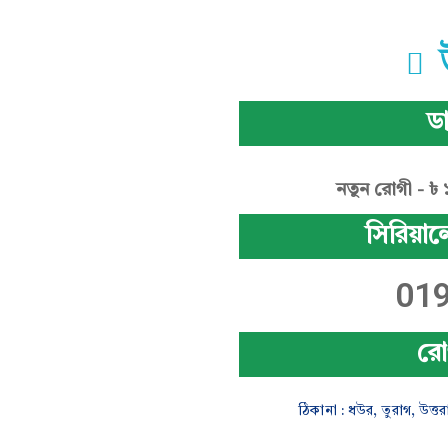
ডা
নতুন রোগী - ৳
সিরিয়াল
01
রো
ঠিকানা : ধউর, তুরাগ, উত্