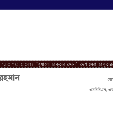
zone.com
"হ্যালো ডাক্তার জোন"
দেশ সেরা ডাক্তারদের 
 রহমান
জেন
এমবিবিএস, এফ