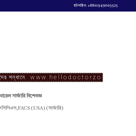
হটলাইন: +8801949605525
সন্ধানে.
www.hellodoctorzone.com
ারেল সার্জারি বিশেষজ্ঞ
সিপিএস,FACS (USA) (সার্জারি)