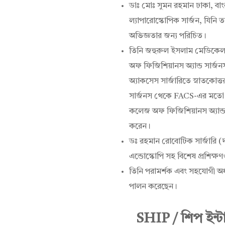
ডাঃ মোঃ সুমন রহমান ঢাকা, বা
ল্যাপারোস্কোপিক সার্জন, যিনি ত
অভিজ্ঞতার জন্য পরিচিত।
তিনি জহুরুল ইসলাম মেডিকেল
অফ ফিজিশিয়ানস অ্যান্ড সার্
অ্যাকসেস সার্জারিতে স্নাতকো
সার্জনস থেকে FACS-এর মতো ফে
কলেজ অফ ফিজিশিয়ানস অ্যান্
করেন।
ডঃ রহমান রোবোটিক সার্জারি (দ
এন্ডোস্কোপি সহ বিশেষ প্রশিক্ষ
তিনি পরামর্শক এবং সহযোগী অধ্
পালন করেছেন।
SHIP / শিপ ইন্ট