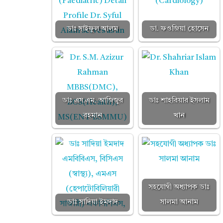
ডাঃ সাইফুল আলম
ডা. ফওজিয়া হোসেন
ডাঃ এস.এম. আজিজুর
ডাঃ শাহরিয়ার ইসলাম
রহমান
খান
সহযোগী অধ্যাপক ডাঃ
ডাঃ সাদিয়া ইমদাদ
সালমা আনাম