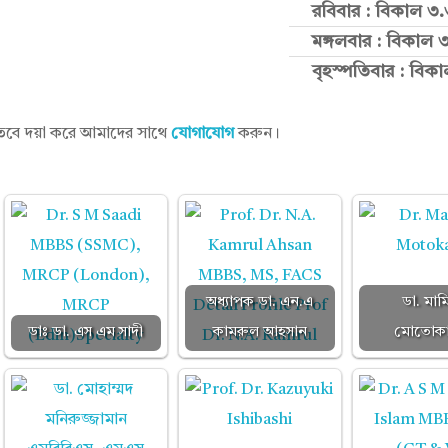
রবিবার : বিকাল ৩.
মঙ্গলবার : বিকাল ৩
বৃহস্পতিবার : বিকা
তবে দয়া করে আমাদের সাথে
যোগাযোগ
করুন।
অধ্যাপক ডা. এন.এ
ডা. মাম
ডাঃ ডা. এস এম সাদী
কামরুল আহসান
মোতোকা