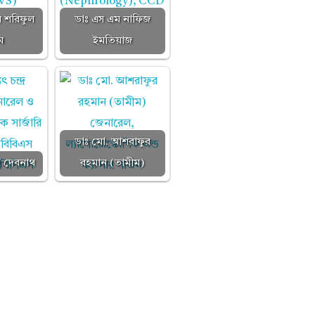
 শরিফুল
ডাঃ এস এম নাফিজ
ম
ইমতিয়াজ
ডাঃ মো. আশরাফুর
দ্র দেবনাথ
রহমান (তামীম)