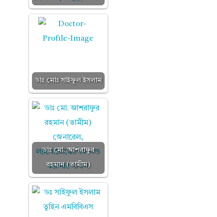
ডাঃ মোঃ সাইফুল ইসলাম
ডাঃ মো. আশরাফুর
রহমান (তামীম)