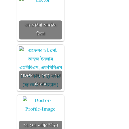
ডাঃ রুবিয়া আফরিন
লিজা
প্রফেসর ডাঃ মোঃ তাজুল
ইসলাম
ডা. মো. নাসির উদ্দিন