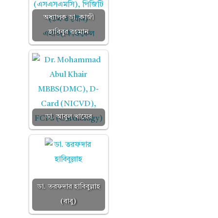
অধ্যাপক ডা. কাজী
হাবিবুর রহমান
ডা. আবুল খায়ের
ডা. তরফদার হাবিবুল্লাহ
(বাবু)