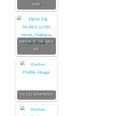
মাসুদ
অধ্যাপক ডা. মো. নুরুল
গনি
ডাঃ মোঃ মনিরুজ্জামান