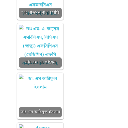
ডাঃ নাজমুন নাহার পপি
ডাঃ এম. এ. কাসেম
ডাঃ এম আরিফুল ইসলাম