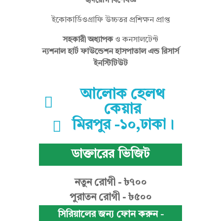
হৃদরোগ বিশেষজ্ঞ
ইকোকার্ডিওগ্রাফি উচ্চতর প্রশিক্ষন প্রাপ্ত
ন
সহকারী অধ্যাপক
ও কনসালটেন্ট
ন্যশনাল হার্ট ফাউন্ডেশন হাসপাতাল এন্ড রিসার্স
ইনস্টিটিউট
না
আলোক হেলথ
কেয়ার
হা
মিরপুর -১০,ঢাকা।
র
ডাক্তারের ভিজিট
নতুন রোগী - ৳৭০০
(
পুরাতন রোগী - ৳৫০০
সিরিয়ালের জন্য ফোন করুন -