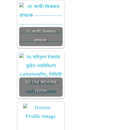
ডা. কাজী জিকরুর
রাজ্জাক
ডাঃ মোঃ আনোয়ার
হোসেন