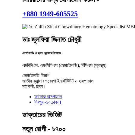
+880 1949-605525
ডাঃ জুলফিয়া জিনাত চৌধুরী
হেমাটোলজি ও ব্লাড ক্যান্সার বিশেষজ্ঞ
এমবিবিএস, এফসিপিএস (হেমাটোলজি), বিসিএস (স্বাস্থ্য)
হেমাটোলজি বিভাগ
জাতীয় ক্যান্সার গবেষণা ইনস্টিটিউট ও হাসপাতাল
মহাখালী, ঢাকা।
আলোক হাসপাতাল
মিরপুর -১০,ঢাকা।
ডাক্তারের ভিজিট
নতুন রোগী - ৳৭০০