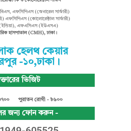
পারোস্কপিক ও কোলোরেক্টাল সার্জন
িএস, এফসিপিএস (জেনারেল সার্জারী)
ী) এফসিপিএস (কোলোরেক্টাল সার্জারী)
ন্ডিয়া), এফএসিএস (ইউএসএ)
ামরিক হাসপাতাল (CMH), ঢাকা।
ক হেলথ কেয়ার
রপুর -১০,ঢাকা।
ক্তারের ভিজিট
৳৭০০
পুরাতন রোগী - ৳৬০০
ের জন্য ফোন করুন -
 1949-605525