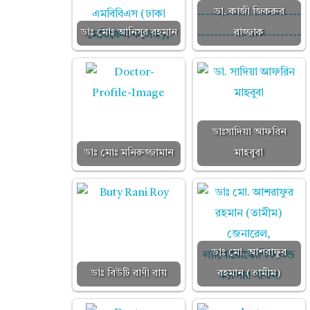
ডা. কাজী জিকরুর
ন
ডাঃ মোঃ আনিসুর রহমান
রাজ্জাক
আ
ডাঃসাদিয়া আফরিন
হ
ডাঃ মোঃ মনিরুজ্জামান
মাহবুবা
ম্ম
দ
ডাঃ মো. আশরাফুর
ডাঃ বিউটি রাণী রায়
রহমান (তামীম)