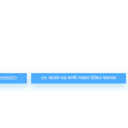
N AHMED
লে. কর্নেল ডাঃ কাজী সবরান উদ্দিন আহম্মদ