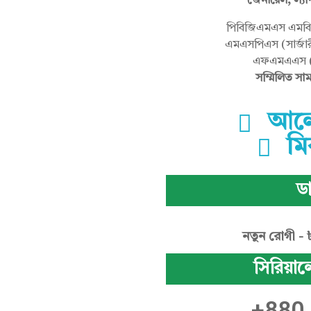
জেনারেল, ল্যা
পিবিজিএমএস এমবিব
এমএসপিএস (সার্জার
এফএমএএস (ই
সম্মিলিত স
আলো
মি
ডা
নতুন রোগী - 
সিরিয়াল
+880