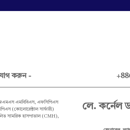
যোগ করুন -
+88
লে. কর্নেল 