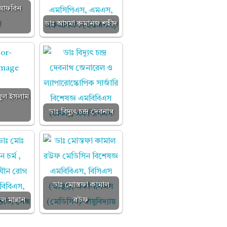
া আফরিন
া
ডাঃ আসমা রুমানজ শহীদ
জুল ইসলাম
ডাঃ বিদ্যুৎ চন্দ্র দেবনাথ
ডাঃ মোস্তফা কামাল
ল মান্নান
রউফ