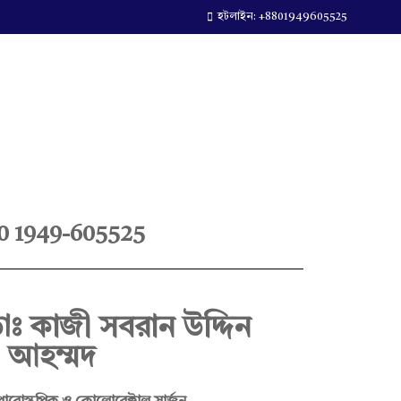
হটলাইন: +8801949605525
0 1949-605525
ডাঃ কাজী সবরান উদ্দিন
আহম্মদ