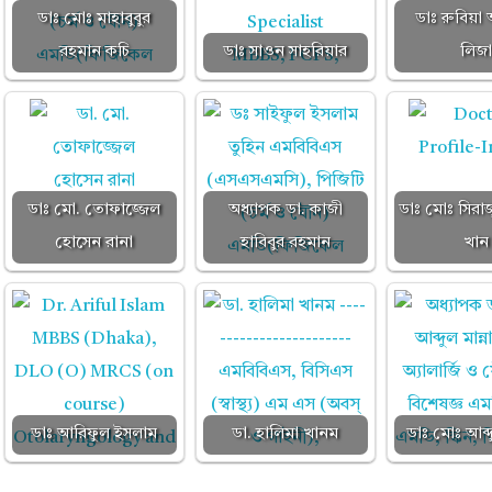
ডাঃ মোঃ মাহাবুবুর
ডাঃ রুবিয়
রহমান কচি
ডাঃ সাওন সাহরিয়ার
লিজ
ডাঃ মো. তোফাজ্জেল
অধ্যাপক ডা. কাজী
ডাঃ মোঃ সিরা
হোসেন রানা
হাবিবুর রহমান
খান
ডাঃ আরিফুল ইসলাম
ডা. হালিমা খানম
ডাঃ মোঃ আব্দু