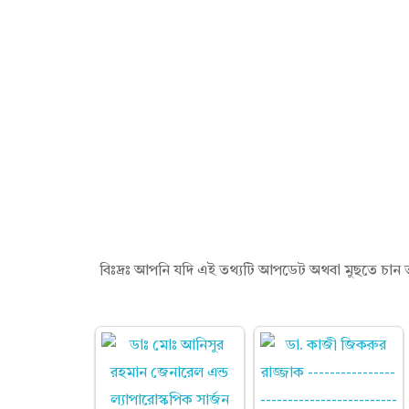
স
ব
রা
ন
বিঃদ্রঃ আপনি যদি এই তথ্যটি আপডেট অথবা মুছতে চান 
উ
দ্দি