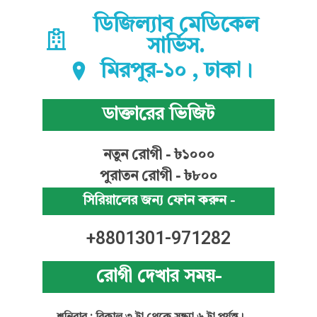
ডিজিল্যাব মেডিকেল
সার্ভিস.
মিরপুর-১০ , ঢাকা।
ডাক্তারের ভিজিট
নতুন রোগী - ৳১০০০
পুরাতন রোগী - ৳৮০০
সিরিয়ালের জন্য ফোন করুন -
+8801301-971282
রোগী দেখার সময়-