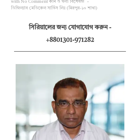
with
No Comment
কান ও গলা বিশেষজ্ঞ
ডিজিল্যাব মেডিকেল সার্ভিস লিঃ (মিরপুর-১০ শাখা)
সিরিয়ালের জন্য যোগাযোগ করুন -
+8801301-971282