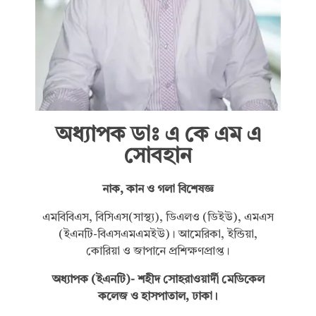
অধ্যাপক ডাঃ এ কে এম এ
সোবহান
নাক, কান ও গলা বিশেষজ্ঞ
এমবিবিএস, বিসিএস(সাস্থ্য), ডিএলও (ডিইউ), এমএস
(ইএনটি-বিএসএমএমইউ)। আমেরিকা, ইন্ডিয়া,
কোরিয়া ও জাপানে প্রশিক্ষণপ্রাপ্ত।
অধ্যাপক (ইএনটি)- শহীদ সোহরাওয়ার্দী মেডিকেল
কলেজ ও হাসপাতাল, ঢাকা।