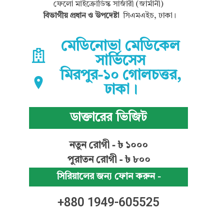
ফেলো মাইক্রোডিস্ক সার্জারী (জার্মানী)
বিভাগীয় প্রধান ও উপদেষ্টা
সিএমএইচ, ঢাকা।
মেডিনোভা মেডিকেল
সার্ভিসেস
মিরপুর-১০ গোলচত্তর,
ঢাকা।
ডাক্তারের ভিজিট
নতুন রোগী - ৳ ১০০০
পুরাতন রোগী - ৳ ৮০০
সিরিয়ালের জন্য ফোন করুন -
+880 1949-605525