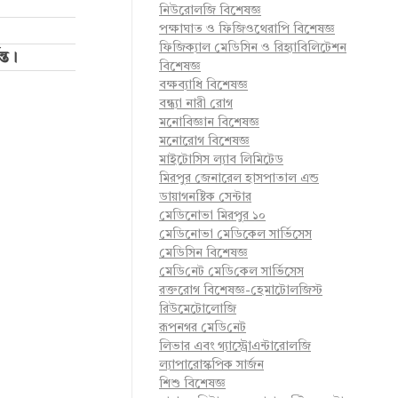
নিউরোলজি বিশেষজ্ঞ
পক্ষাঘাত ও ফিজিওথেরাপি বিশেষজ্ঞ
ফিজিক্যাল মেডিসিন ও রিহ্যাবিলিটেশন
্ত।
বিশেষজ্ঞ
বক্ষব্যাধি বিশেষজ্ঞ
বন্ধ্যা নারী রোগ
মনোবিজ্ঞান বিশেষজ্ঞ
মনোরোগ বিশেষজ্ঞ
মাইটোসিস ল্যাব লিমিটেড
মিরপুর জেনারেল হাসপাতাল এন্ড
ডায়াগনষ্টিক সেন্টার
মেডিনোভা মিরপুর ১০
মেডিনোভা মেডিকেল সার্ভিসেস
মেডিসিন বিশেষজ্ঞ
মে‌ডি‌নেট মে‌ডি‌কেল সা‌র্ভিসেস
রক্তরোগ বিশেষজ্ঞ-হেমাটোলজিস্ট
রিউমেটোলোজি
রূপনগর মে‌ডি‌নেট
লিভার এবং গ্যাস্ট্রোএন্টারোলজি
ল্যাপারোস্কপিক সার্জন
শিশু বিশেষজ্ঞ