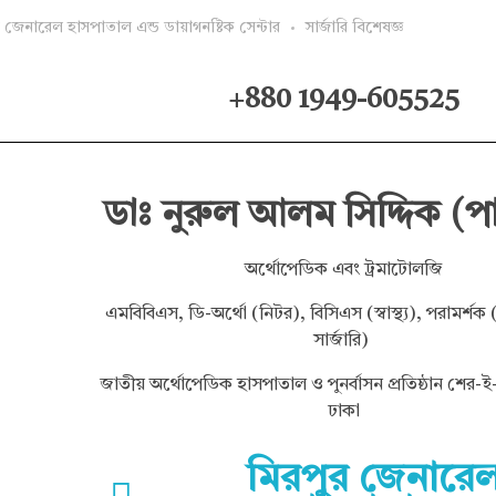
র জেনারেল হাসপাতাল এন্ড ডায়াগনষ্টিক সেন্টার
সার্জারি বিশেষজ্ঞ
+880 1949-605525
ডাঃ নুরুল আলম সিদ্দিক (
অর্থোপেডিক এবং ট্রমাটোলজি
এমবিবিএস, ডি-অর্থো (নিটর), বিসিএস (স্বাস্থ্য), পরামর্শ
সার্জারি)
জাতীয় অর্থোপেডিক হাসপাতাল ও পুনর্বাসন প্রতিষ্ঠান শের-
ঢাকা
মিরপুর জেনারে