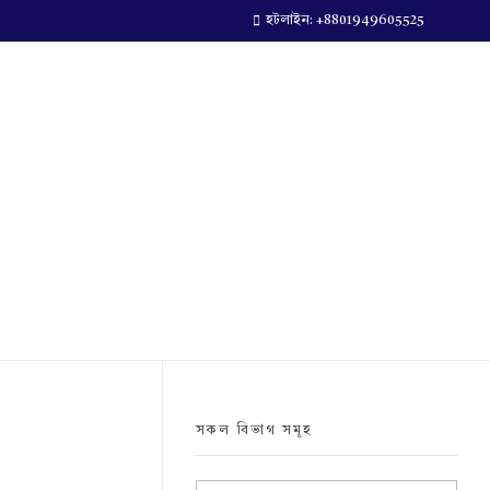
হটলাইন: +8801949605525
সকল বিভাগ সমূহ