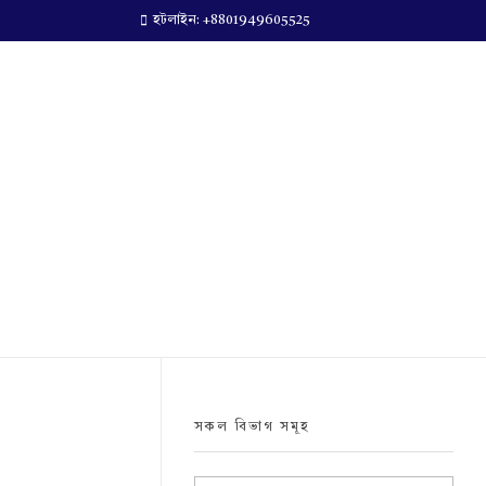
হটলাইন: +8801949605525
সকল বিভাগ সমূহ