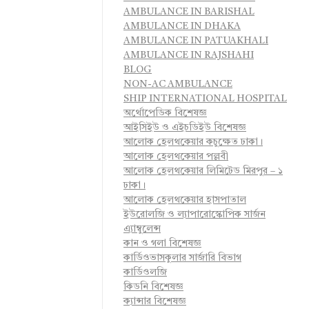
AMBULANCE IN BARISHAL
AMBULANCE IN DHAKA
AMBULANCE IN PATUAKHALI
AMBULANCE IN RAJSHAHI
BLOG
NON-AC AMBULANCE
SHIP INTERNATIONAL HOSPITAL
অর্থোপেডিক বিশেষজ্ঞ
আইসিইউ ও এইচডিইউ বিশেষজ্ঞ
আলোক হেলথকেয়ার কচুক্ষেত ঢাকা।
আলোক হেলথকেয়ার পল্লবী
আলোক হেলথকেয়ার লিমিটেড মিরপুর – ১
ঢাকা।
আলোক হেলথকেয়ার হাসপাতাল
ইউরোলজি ও ল্যাপারোস্কোপিক সার্জন
এ্যাম্বুলেন্স
কান ও গলা বিশেষজ্ঞ
কার্ডিওভাসকুলার সার্জারি বিভাগ
কার্ডিওলজি
কিডনি বিশেষজ্ঞ
ক্যান্সার বিশেষজ্ঞ