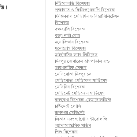
নিউরোলজি বিশেষজ্ঞ
ন্ত।
পক্ষাঘাত ও ফিজিওথেরাপি বিশেষজ্ঞ
ফিজিক্যাল মেডিসিন ও রিহ্যাবিলিটেশন
বিশেষজ্ঞ
বক্ষব্যাধি বিশেষজ্ঞ
বন্ধ্যা নারী রোগ
মনোবিজ্ঞান বিশেষজ্ঞ
মনোরোগ বিশেষজ্ঞ
মাইটোসিস ল্যাব লিমিটেড
মিরপুর জেনারেল হাসপাতাল এন্ড
ডায়াগনষ্টিক সেন্টার
মেডিনোভা মিরপুর ১০
মেডিনোভা মেডিকেল সার্ভিসেস
মেডিসিন বিশেষজ্ঞ
মে‌ডি‌নেট মে‌ডি‌কেল সা‌র্ভিসেস
রক্তরোগ বিশেষজ্ঞ-হেমাটোলজিস্ট
রিউমেটোলোজি
রূপনগর মে‌ডি‌নেট
লিভার এবং গ্যাস্ট্রোএন্টারোলজি
ল্যাপারোস্কপিক সার্জন
শিশু বিশেষজ্ঞ