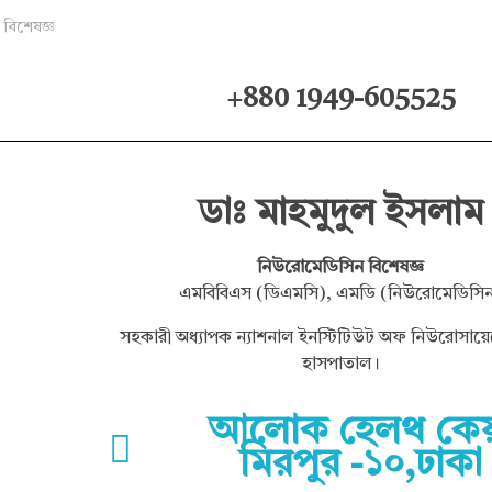
বিশেষজ্ঞ
+880 1949-605525
ডাঃ মাহমুদুল ইসলাম
নিউরোমেডিসিন বিশেষজ্ঞ
এমবিবিএস (ডিএমসি), এমডি (নিউরোমেডিসি
সহকারী অধ্যাপক ন্যাশনাল ইনস্টিটিউট অফ নিউরোসায়েন্স
হাসপাতাল।
আলোক হেলথ কেয
মিরপুর -১০,ঢাকা