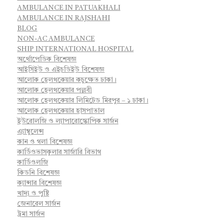
AMBULANCE IN PATUAKHALI
AMBULANCE IN RAJSHAHI
BLOG
NON-AC AMBULANCE
SHIP INTERNATIONAL HOSPITAL
অর্থোপেডিক বিশেষজ্ঞ
আইসিইউ ও এইচডিইউ বিশেষজ্ঞ
আলোক হেলথকেয়ার কচুক্ষেত ঢাকা।
আলোক হেলথকেয়ার পল্লবী
আলোক হেলথকেয়ার লিমিটেড মিরপুর – ১ ঢাকা।
আলোক হেলথকেয়ার হাসপাতাল
ইউরোলজি ও ল্যাপারোস্কোপিক সার্জন
এ্যাম্বুলেন্স
কান ও গলা বিশেষজ্ঞ
কার্ডিওভাসকুলার সার্জারি বিভাগ
কার্ডিওলজি
কিডনি বিশেষজ্ঞ
ক্যান্সার বিশেষজ্ঞ
খাদ্য ও পুষ্টি
জেনারেল সার্জন
ট্রমা সার্জন