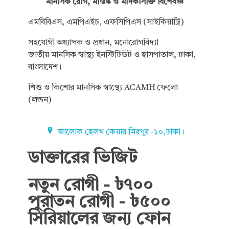
মানসিক রোগ, মস্তিষ্ক ও মাদকাসক্তি বিশেষজ্ঞ
এমবিবিএস, এমপিএইচ, এফসিপিএস (সাইকিয়াট্রি)
সহযোগী অধ্যাপক ও প্রধান, মনোরোগবিদ্যা
জাতীয় মানসিক স্বাস্থ্য ইনস্টিটিউট ও হাসপাতাল, ঢাকা,
বাংলাদেশ।
শিশু ও কিশোর মানসিক স্বাস্থ্যে ACAMH ফেলো
(লন্ডন)
আলোক হেলথ কেয়ার মিরপুর -১০,ঢাকা।
ডাক্তারের ভিজিট
নতুন রোগী - ৳৭০০
পুরাতন রোগী - ৳৫০০
সিরিয়ালের জন্য ফোন