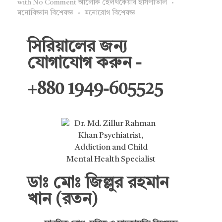
with
No Comment
আলোক হেলথকেয়ার হাসপাতাল
মনোবিজ্ঞান বিশেষজ্ঞ
মনোরোগ বিশেষজ্ঞ
সিরিয়ালের জন্য
যোগাযোগ করুন -
+880 1949-605525
ডাঃ মোঃ জিল্লুর রহমান
খান (রতন)