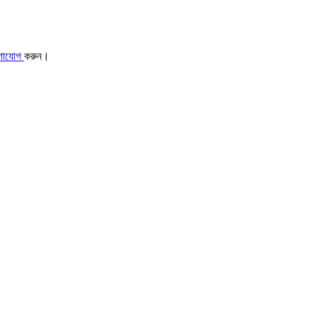
গাযোগ
করুন।