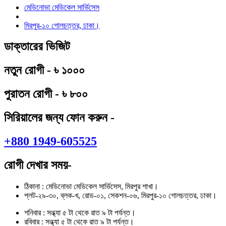
মেডিনোভা মেডিকেল সার্ভিসেস
মিরপুর-১০ গোলচত্তর, ঢাকা।
ডাক্তারের ভিজিট
নতুন রোগী - ৳ ১০০০
পুরাতন রোগী - ৳ ৮০০
সিরিয়ালের জন্য ফোন করুন -
+880 1949-605525
রোগী দেখার সময়-
ঠিকানা : মেডিনোভা মেডিকেল সার্ভিসেস, মিরপুর শাখা।
প্লট-২৯-৩০, ব্লক-খ, রোড-০১, সেকশন-০৬, মিরপুর-১০ গোলচত্তর, ঢাকা।
শনিবার : সন্ধ্যা ৫ টা থেকে রাত ৯ টা পর্যন্ত।
রবিবার : সন্ধ্যা ৫ টা থেকে রাত ৯ টা পর্যন্ত।