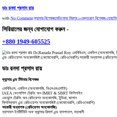
ডাঃ রনদা প্রসাদ রায়
with
No Comment
ক্যান্সার বিশেষজ্ঞ
মেডিনোভা মিরপুর ১০
রক্তরোগ বিশেষজ্ঞ-হেমাটো
সিরিয়ালের জন্য যোগাযোগ করুন -
+880 1949-605525
ডাঃ রনদা প্রসাদ রায়
ক্যান্সার এন্ড টিউমার বিশেষজ্ঞ
এমবিবিএস, এমফিল (অনকোলজি, বিএসএমএমইউ)
IAEA ফেলোশিপ ট্রেনিং অন IMRT & SBRT ফিলিপাইন
এডভান্স ট্রেনিং অব রেডিয়েশন অনকোলজি, ইন্ডিয়া, জাপান
ক্লিনিক্যাল এন্ড রেডিংয়েশন অনকোলজিষ্ট (কেমোথেরাপি, রেডিওথেরাপি)
সহকারী অধ্যাপক (রেডিয়েশন অনকোলজি)
ন্যাশনাল ইনষ্টিটিউট অফ ক্যান্সার রিসার্স এন্ড হাসপাতাল, মহাখালী