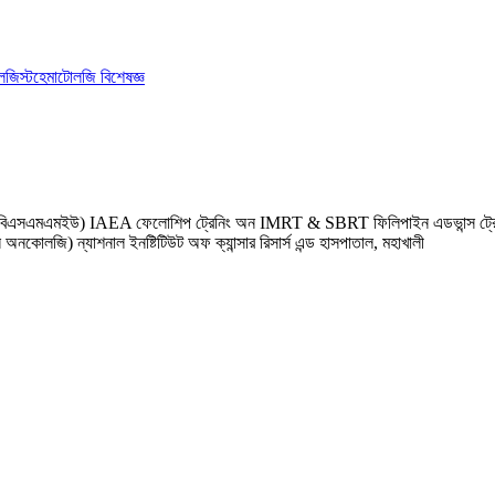
লজিস্ট
হেমাটোলজি বিশেষজ্ঞ