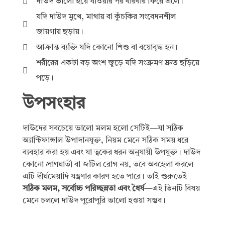
দাউদ ভালো হয়ে যাওয়ার পর বারবার ফিরে এলে।
যদি দাউদ মুখে, মাথায় বা কুঁচকির সংবেদনশীল
জায়গায় ছড়ায়।
আক্রান্ত ব্যক্তি যদি কোনো শিশু বা বয়োবৃদ্ধ হন।
শরীরের একটা বড় অংশ জুড়ে যদি সংক্রমণ দ্রুত ছড়িয়ে
পড়ে।
উপসংহার
দাউদের সবচেয়ে ভালো মলম হলো সেটিই—যা সঠিক
অ্যান্টিফাঙ্গাল উপাদানযুক্ত, নিয়ম মেনে সঠিক সময় ধরে
ব্যবহার করা হয় এবং যা ত্বকের ধরন অনুযায়ী উপযুক্ত। দাউদ
কোনো প্রাণঘাতী বা জটিল রোগ নয়, তবে অবহেলা করলে
এটি দীর্ঘমেয়াদি যন্ত্রণার কারণ হতে পারে। তাই শুরুতেই
সঠিক মলম, সর্বোচ্চ পরিচ্ছন্নতা এবং ধৈর্য
—এই তিনটি বিষয়
মেনে চললে দাউদ পুরোপুরি ভালো হওয়া সম্ভব।