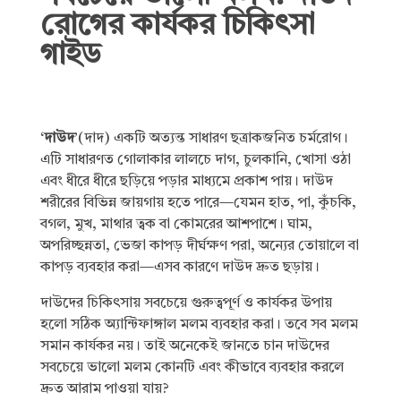
রোগের কার্যকর চিকিৎসা
গাইড
‘
দাউদ
’(দাদ) একটি অত্যন্ত সাধারণ ছত্রাকজনিত চর্মরোগ।
এটি সাধারণত গোলাকার লালচে দাগ, চুলকানি, খোসা ওঠা
এবং ধীরে ধীরে ছড়িয়ে পড়ার মাধ্যমে প্রকাশ পায়। দাউদ
শরীরের বিভিন্ন জায়গায় হতে পারে—যেমন হাত, পা, কুঁচকি,
বগল, মুখ, মাথার ত্বক বা কোমরের আশপাশে। ঘাম,
অপরিচ্ছন্নতা, ভেজা কাপড় দীর্ঘক্ষণ পরা, অন্যের তোয়ালে বা
কাপড় ব্যবহার করা—এসব কারণে দাউদ দ্রুত ছড়ায়।
দাউদের চিকিৎসায় সবচেয়ে গুরুত্বপূর্ণ ও কার্যকর উপায়
হলো সঠিক অ্যান্টিফাঙ্গাল মলম ব্যবহার করা। তবে সব মলম
সমান কার্যকর নয়। তাই অনেকেই জানতে চান দাউদের
সবচেয়ে ভালো মলম কোনটি এবং কীভাবে ব্যবহার করলে
দ্রুত আরাম পাওয়া যায়?