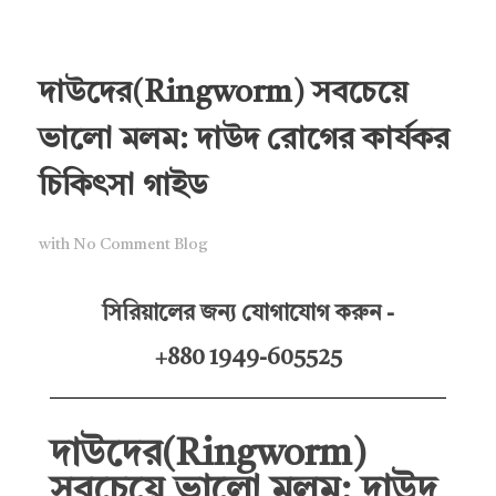
দাউদের(Ringworm) সবচেয়ে
ভালো মলম: দাউদ রোগের কার্যকর
চিকিৎসা গাইড
with
No Comment
Blog
সিরিয়ালের জন্য যোগাযোগ করুন -
+880 1949-605525
দাউদের(Ringworm)
সবচেয়ে ভালো মলম: দাউদ