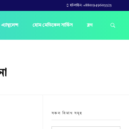
হটলাইন: +8801949605525
এ্যাম্বুলেন্স
হোম মেডিকেল সার্ভিস
ব্লগ
না
সকল বিভাগ সমূহ