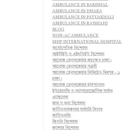
AMBULANCE IN BARISHAL
AMBULANCE IN DHAKA
AMBULANCE IN PATUAKHALI
AMBULANCE IN RAJSHAHI
BLOG
NON-AC AMBULANCE
SHIP INTERNATIONAL HOSPITAL
অর্থোপেডিক বিশেষজ্ঞ
আইসিইউ ও এইচডিইউ বিশেষজ্ঞ
আলোক হেলথকেয়ার কচুক্ষেত ঢাকা।
আলোক হেলথকেয়ার পল্লবী
আলোক হেলথকেয়ার লিমিটেড মিরপুর – ১
ঢাকা।
আলোক হেলথকেয়ার হাসপাতাল
ইউরোলজি ও ল্যাপারোস্কোপিক সার্জন
এ্যাম্বুলেন্স
কান ও গলা বিশেষজ্ঞ
কার্ডিওভাসকুলার সার্জারি বিভাগ
কার্ডিওলজি
কিডনি বিশেষজ্ঞ
ক্যান্সার বিশেষজ্ঞ