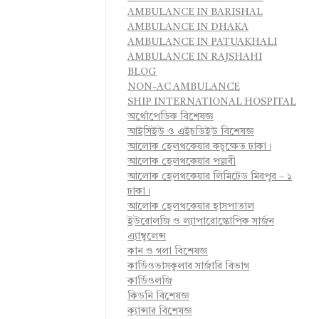
AMBULANCE IN BARISHAL
AMBULANCE IN DHAKA
AMBULANCE IN PATUAKHALI
AMBULANCE IN RAJSHAHI
BLOG
NON-AC AMBULANCE
SHIP INTERNATIONAL HOSPITAL
অর্থোপেডিক বিশেষজ্ঞ
আইসিইউ ও এইচডিইউ বিশেষজ্ঞ
আলোক হেলথকেয়ার কচুক্ষেত ঢাকা।
আলোক হেলথকেয়ার পল্লবী
আলোক হেলথকেয়ার লিমিটেড মিরপুর – ১
ঢাকা।
আলোক হেলথকেয়ার হাসপাতাল
ইউরোলজি ও ল্যাপারোস্কোপিক সার্জন
এ্যাম্বুলেন্স
কান ও গলা বিশেষজ্ঞ
কার্ডিওভাসকুলার সার্জারি বিভাগ
কার্ডিওলজি
কিডনি বিশেষজ্ঞ
ক্যান্সার বিশেষজ্ঞ