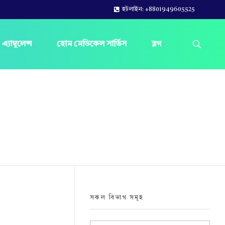
হটলাইন: +8801949605525
এ্যাম্বুলেন্স
হোম মেডিকেল সার্ভিস
ব্লগ
সকল বিভাগ সমূহ