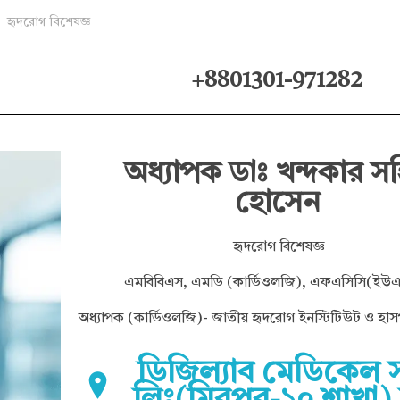
হৃদরোগ বিশেষজ্ঞ
+8801301-971282
অধ্যাপক ডাঃ খন্দকার স
হোসেন
হৃদরোগ বিশেষজ্ঞ
এমবিবিএস, এমডি (কার্ডিওলজি), এফএসিসি(ইউ
অধ্যাপক (কার্ডিওলজি)- জাতীয় হৃদরোগ ইনস্টিটিউট ও হাস
ডিজিল্যাব মেডিকেল স