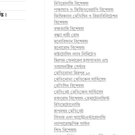
নিউরোলজি বিশেষজ্ঞ
পক্ষাঘাত ও ফিজিওথেরাপি বিশেষজ্ঞ
ন্ত।
ফিজিক্যাল মেডিসিন ও রিহ্যাবিলিটেশন
বিশেষজ্ঞ
বক্ষব্যাধি বিশেষজ্ঞ
বন্ধ্যা নারী রোগ
মনোবিজ্ঞান বিশেষজ্ঞ
মনোরোগ বিশেষজ্ঞ
মাইটোসিস ল্যাব লিমিটেড
মিরপুর জেনারেল হাসপাতাল এন্ড
ডায়াগনষ্টিক সেন্টার
মেডিনোভা মিরপুর ১০
মেডিনোভা মেডিকেল সার্ভিসেস
মেডিসিন বিশেষজ্ঞ
মে‌ডি‌নেট মে‌ডি‌কেল সা‌র্ভিসেস
রক্তরোগ বিশেষজ্ঞ-হেমাটোলজিস্ট
রিউমেটোলোজি
রূপনগর মে‌ডি‌নেট
লিভার এবং গ্যাস্ট্রোএন্টারোলজি
ল্যাপারোস্কপিক সার্জন
শিশু বিশেষজ্ঞ