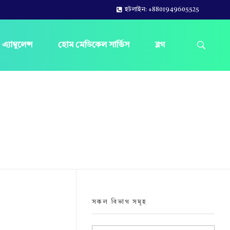
হটলাইন: +8801949605525
এ্যাম্বুলেন্স
হোম মেডিকেল সার্ভিস
ব্লগ
সকল বিভাগ সমূহ