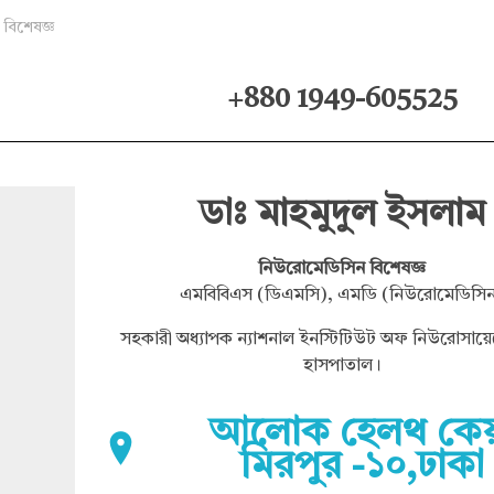
বিশেষজ্ঞ
+880 1949-605525
ডাঃ মাহমুদুল ইসলাম
নিউরোমেডিসিন বিশেষজ্ঞ
এমবিবিএস (ডিএমসি), এমডি (নিউরোমেডিসি
সহকারী অধ্যাপক ন্যাশনাল ইনস্টিটিউট অফ নিউরোসায়েন্স
হাসপাতাল।
আলোক হেলথ কেয
মিরপুর -১০,ঢাকা