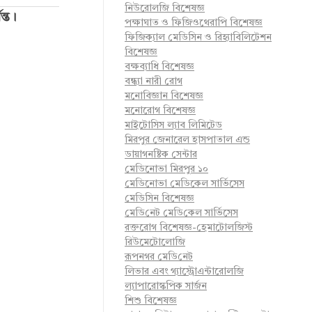
নিউরোলজি বিশেষজ্ঞ
ন্ত।
পক্ষাঘাত ও ফিজিওথেরাপি বিশেষজ্ঞ
ফিজিক্যাল মেডিসিন ও রিহ্যাবিলিটেশন
বিশেষজ্ঞ
বক্ষব্যাধি বিশেষজ্ঞ
বন্ধ্যা নারী রোগ
মনোবিজ্ঞান বিশেষজ্ঞ
মনোরোগ বিশেষজ্ঞ
মাইটোসিস ল্যাব লিমিটেড
মিরপুর জেনারেল হাসপাতাল এন্ড
ডায়াগনষ্টিক সেন্টার
মেডিনোভা মিরপুর ১০
মেডিনোভা মেডিকেল সার্ভিসেস
মেডিসিন বিশেষজ্ঞ
মে‌ডি‌নেট মে‌ডি‌কেল সা‌র্ভিসেস
রক্তরোগ বিশেষজ্ঞ-হেমাটোলজিস্ট
রিউমেটোলোজি
রূপনগর মে‌ডি‌নেট
লিভার এবং গ্যাস্ট্রোএন্টারোলজি
ল্যাপারোস্কপিক সার্জন
শিশু বিশেষজ্ঞ