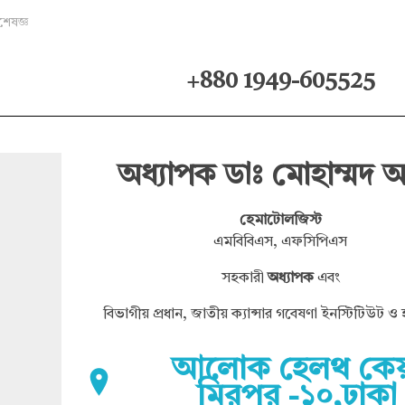
েষজ্ঞ
+880 1949-605525
অধ্যাপক ডাঃ মোহাম্মদ 
হেমাটোলজিস্ট
এমবিবিএস, এফসিপিএস
সহকারী
অধ্যাপক
এবং
বিভাগীয় প্রধান, জাতীয় ক্যান্সার গবেষণা ইনস্টিটিউট 
আলোক হেলথ কেয
মিরপুর -১০,ঢাকা