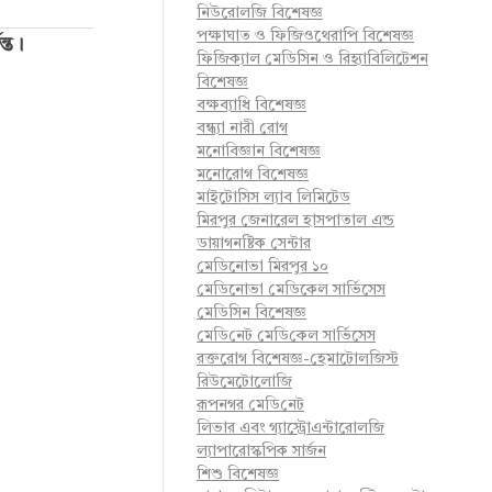
নিউরোলজি বিশেষজ্ঞ
পক্ষাঘাত ও ফিজিওথেরাপি বিশেষজ্ঞ
্ত।
ফিজিক্যাল মেডিসিন ও রিহ্যাবিলিটেশন
বিশেষজ্ঞ
বক্ষব্যাধি বিশেষজ্ঞ
বন্ধ্যা নারী রোগ
মনোবিজ্ঞান বিশেষজ্ঞ
মনোরোগ বিশেষজ্ঞ
মাইটোসিস ল্যাব লিমিটেড
মিরপুর জেনারেল হাসপাতাল এন্ড
ডায়াগনষ্টিক সেন্টার
মেডিনোভা মিরপুর ১০
মেডিনোভা মেডিকেল সার্ভিসেস
মেডিসিন বিশেষজ্ঞ
মে‌ডি‌নেট মে‌ডি‌কেল সা‌র্ভিসেস
রক্তরোগ বিশেষজ্ঞ-হেমাটোলজিস্ট
রিউমেটোলোজি
রূপনগর মে‌ডি‌নেট
লিভার এবং গ্যাস্ট্রোএন্টারোলজি
ল্যাপারোস্কপিক সার্জন
শিশু বিশেষজ্ঞ