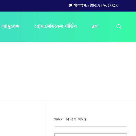
হটলাইন: +8801949605525
এ্যাম্বুলেন্স
হোম মেডিকেল সার্ভিস
ব্লগ
সকল বিভাগ সমূহ