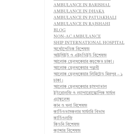
AMBULANCE IN BARISHAL
AMBULANCE IN DHAKA
AMBULANCE IN PATUAKHALI
AMBULANCE IN RAJSHAHI
BLOG
NON-AC AMBULANCE
SHIP INTERNATIONAL HOSPITAL
অর্থোপেডিক বিশেষজ্ঞ
আইসিইউ ও এইচডিইউ বিশেষজ্ঞ
আলোক হেলথকেয়ার কচুক্ষেত ঢাকা।
আলোক হেলথকেয়ার পল্লবী
আলোক হেলথকেয়ার লিমিটেড মিরপুর – ১
ঢাকা।
আলোক হেলথকেয়ার হাসপাতাল
ইউরোলজি ও ল্যাপারোস্কোপিক সার্জন
এ্যাম্বুলেন্স
কান ও গলা বিশেষজ্ঞ
কার্ডিওভাসকুলার সার্জারি বিভাগ
কার্ডিওলজি
কিডনি বিশেষজ্ঞ
ক্যান্সার বিশেষজ্ঞ