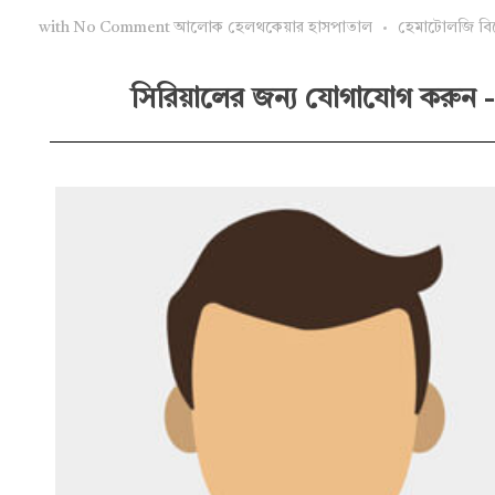
with
No Comment
আলোক হেলথকেয়ার হাসপাতাল
হেমাটোলজি বিশ
সিরিয়ালের জন্য যোগাযোগ করুন -