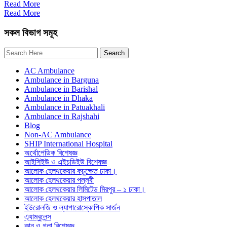
Read More
Read More
সকল বিভাগ সমূহ
AC Ambulance
Ambulance in Barguna
Ambulance in Barishal
Ambulance in Dhaka
Ambulance in Patuakhali
Ambulance in Rajshahi
Blog
Non-AC Ambulance
SHIP International Hospital
অর্থোপেডিক বিশেষজ্ঞ
আইসিইউ ও এইচডিইউ বিশেষজ্ঞ
আলোক হেলথকেয়ার কচুক্ষেত ঢাকা।
আলোক হেলথকেয়ার পল্লবী
আলোক হেলথকেয়ার লিমিটেড মিরপুর – ১ ঢাকা।
আলোক হেলথকেয়ার হাসপাতাল
ইউরোলজি ও ল্যাপারোস্কোপিক সার্জন
এ্যাম্বুলেন্স
কান ও গলা বিশেষজ্ঞ