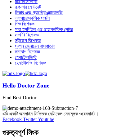
রিউমেটোলোজি
রূপনগর মে‌ডি‌নেট
লিভার এবং গ্যাস্ট্রোএন্টারোলজি
ল্যাপারোস্কপিক সার্জন
শিশু বিশেষজ্ঞ
সারা হসপিটাল এন্ড ডায়াগনস্টিক সেন্টার
সার্জারি বিশেষজ্ঞ
স্ত্রীরোগ বিশেষজ্ঞ
স্বপ্ন জেনারেল হাসপাতাল
হৃদরোগ বিশেষজ্ঞ
হেপাটোলজিস্ট
হেমাটোলজি বিশেষজ্ঞ
Hello Doctor Zone
Find Best Doctor
এটি একটি অনলাইন ভিত্তিক মেডিকেল সেবামূলক ওয়েবসাইট।
Facebook
Twitter
Youtube
গুরুত্বপূর্ণ লিংক