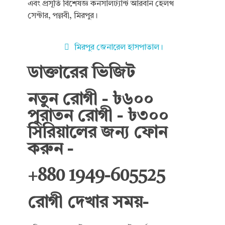
এবং প্রসূতি বিশেষজ্ঞ কনসালট্যান্ট আরবান হেলথ
সেন্টার, পল্লবী, মিরপুর।
মিরপুর জেনারেল হাসপাতাল।
ডাক্তারের ভিজিট
নতুন রোগী - ৳৬০০
পুরাতন রোগী - ৳৩০০
সিরিয়ালের জন্য ফোন
করুন -
+880 1949-605525
রোগী দেখার সময়-