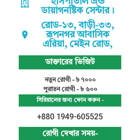
হাসপাতাল এন্ড
ডায়াগনষ্টিক সেন্টার।
রোড-১৩, বাড়ী-৩৩,
রূপনগর আবাসিক
এরিয়া, মেইন রোড,
ডাক্তারের ভিজিট
নতুন রোগী - ৳ ৭০০০
পুরাতন রোগী - ৳ ৬০০
সিরিয়ালের জন্য ফোন করুন -
+880 1949-605525
রোগী দেখার সময়-