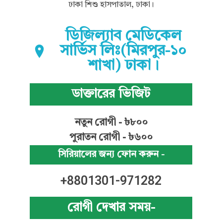
ঢাকা শিশু হাসপাতাল, ঢাকা।
ডিজিল্যাব মেডিকেল
সার্ভিস লিঃ(মিরপুর-১০
শাখা) ঢাকা।
ডাক্তারের ভিজিট
নতুন রোগী - ৳৮০০
পুরাতন রোগী - ৳৬০০
সিরিয়ালের জন্য ফোন করুন -
+8801301-971282
রোগী দেখার সময়-