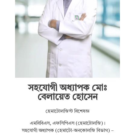
সহযোগী অধ্যাপক মোঃ
বেলায়েত হোসেন
হেমাটোলজিস্ট বিশেষজ্ঞ
এমবিবিএস, এফসিপিএস (হেমাটোলজি)।
সহযোগী অধ্যাপক (হেমাটো-অনকোলজি বিভাগ) –