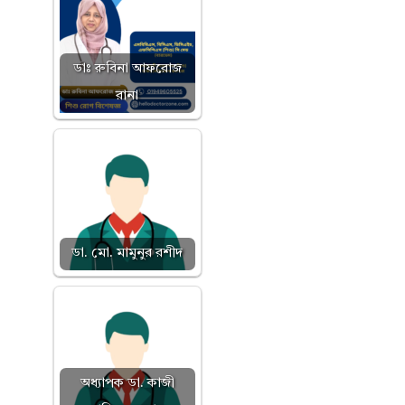
ডাঃ রুবিনা আফরোজ
রানা
ডা. মো. মামুনুর রশীদ
অধ্যাপক ডা. কাজী