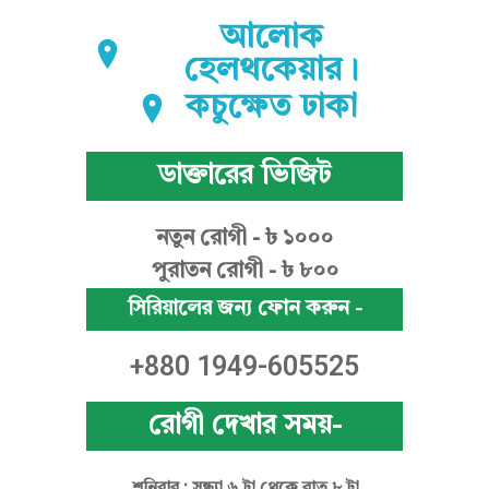
আ
আলোক
হেলথকেয়ার।
কচুক্ষেত ঢাকা
ফ
ডাক্তারের ভিজিট
রো
নতুন রোগী - ৳ ১০০০
পুরাতন রোগী - ৳ ৮০০
জ
সিরিয়ালের জন্য ফোন করুন -
+880 1949-605525
রোগী দেখার সময়-
শনিবার : সন্ধ্যা ৬ টা থেকে রাত ৮ টা