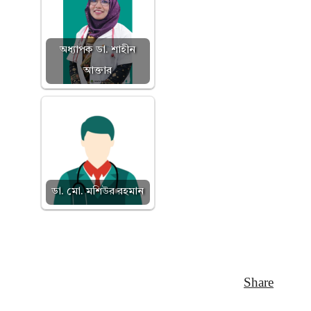
অধ্যাপক ডা. শাহীন
আক্তার
ডা. মো. মশিউর রহমান