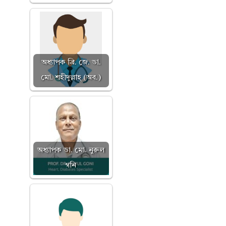
অধ্যাপক ব্রি. জে. ডা.
মো. শহীদুল্লাহ্ (অব.)
অধ্যাপক ডা. মো. নুরুল
গনি