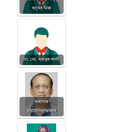
খায়ের মিয়া
ডা. মো. মাহমুদ আলী
অধ্যাপক
ডাঃসেলিমুজ্জামান