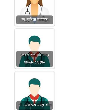
ডা. সাদিয়া তাবাসুম
লেঃ কর্ণেল ডাঃ মোঃ
সাজ্জাদ হোসেন
ডা. মোহাম্মদ মাসুদ রানা