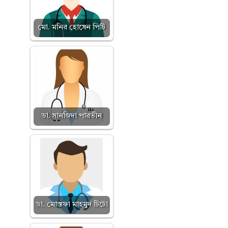
মো. মনির হোসেন পিটি
ডা. সানজিদা পারভীন
ডা. মোস্তফা মাহমুদ টিটো