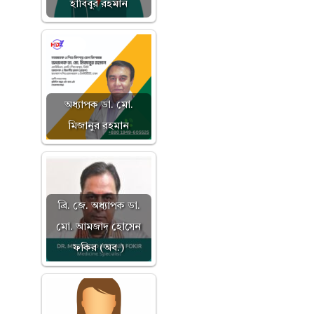
হাবিবুর রহমান
অধ্যাপক ডা. মো.
মিজানুর রহমান
ব্রি. জে. অধ্যাপক ডা.
মো. আমজাদ হোসেন
ফকির (অব.)