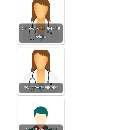
লে. কর্ণেল ডা. সুলতানা
জাহান
ডা. শাহনাজ শারমীন
ডা. এস. এম. আবুল