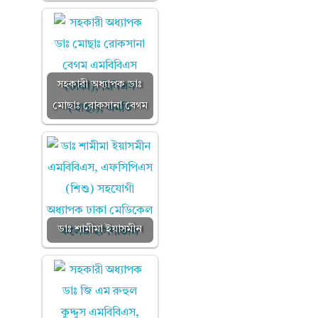
সহকারী অধ্যাপক ডাঃ
মোছাঃ রোকসানা বেগম
ডাঃ শামীমা ইয়াসমীন