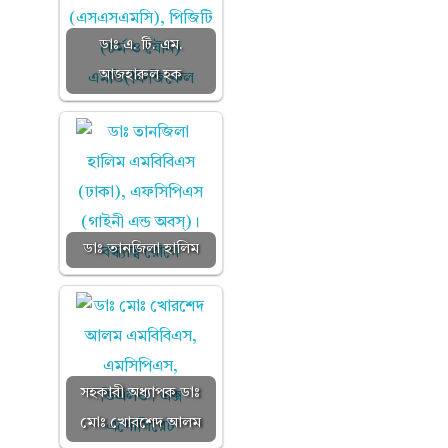
ডাঃ এ. টি. এম.
আজহারুল হক
ডাঃ তানজিলা হালিম
সহকারী অধ্যাপক ডাঃ
মোঃ খোরশেদ আলম