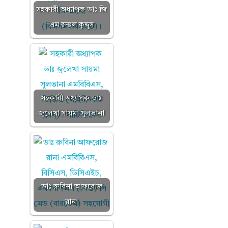
সহকারী অধ্যাপক ডাঃ জি
এম রুহুল কুদ্দুস
সহকারী অধ্যাপক ডাঃ
জুলেখা সায়মা সুলতানা
ডাঃ রুবিনা আফরোজ
রানা