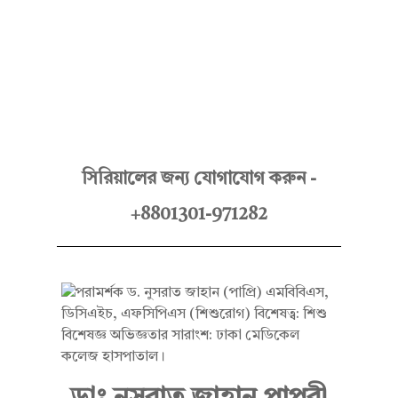
Hello Doctor Zone
Find Best Doctor
ডাঃ
সিরিয়ালের জন্য যোগাযোগ করুন -
+8801301-971282
নু
স
রা