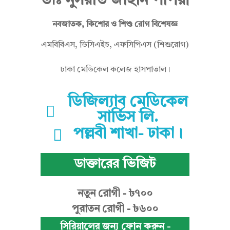
ডাঃ নুসরাত জাহান পাপরী
নবজাতক, কিশোর ও শিশু রোগ বিশেষজ্ঞ
ত
এমবিবিএস, ডিসিএইচ, এফসিপিএস (শিশুরোগ)
জা
ঢাকা মেডিকেল কলেজ হাসপাতাল।
ডিজিল্যাব মেডিকেল
হা
সার্ভিস লি.
পল্লবী শাখা- ঢাকা।
ন
ডাক্তারের ভিজিট
নতুন রোগী - ৳৭০০
পা
পুরাতন রোগী - ৳৬০০
সিরিয়ালের জন্য ফোন করুন -