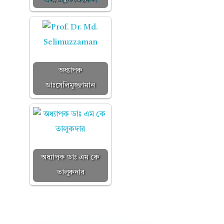
অধ্যাপক
ডাঃসেলিমুজ্জামান
অধ্যাপক ডাঃ এম কে
তালুকদার