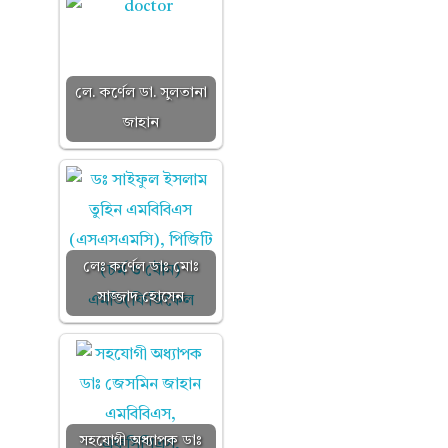
লে. কর্ণেল ডা. সুলতানা
জাহান
লেঃ কর্ণেল ডাঃ মোঃ
সাজ্জাদ হোসেন
সহযোগী অধ্যাপক ডাঃ