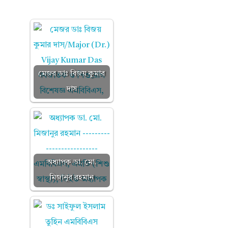
মেজর ডাঃ বিজয় কুমার
দাস
অধ্যাপক ডা. মো.
মিজানুর রহমান