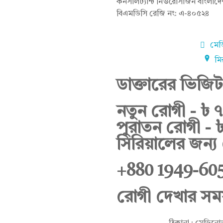
কনসালট্যান্ট নিউরোসার্জন বাংলাদ
বিএমডিসি রেজি নং: এ-৪০৫২৪
মেড
মি
ডাক্তারের ভিজিট
নতুন রোগী - ৳ 
পুরাতন রোগী - 
সিরিয়ালের জন্য
+880 1949-60
রোগী দেখার সম