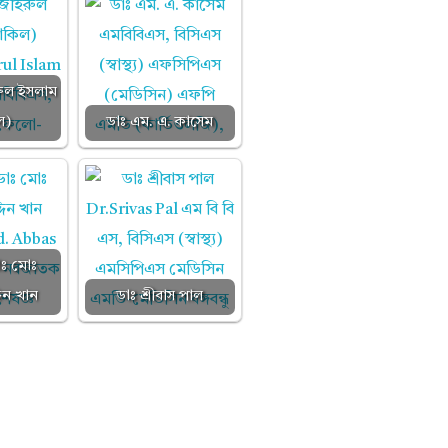
ুল ইসলাম
ল)
ডাঃ এম. এ. কাসেম
াঃ মোঃ
দিন খান
ডাঃ শ্রীবাস পাল