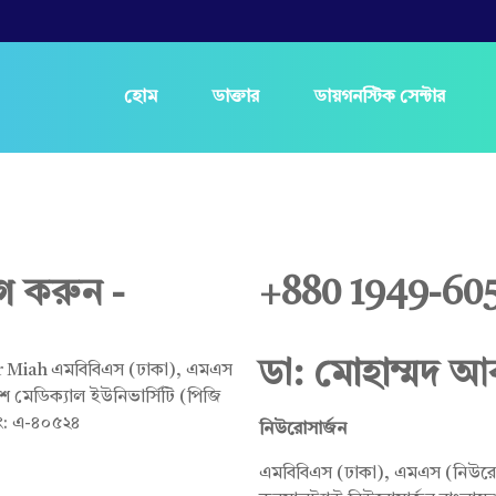
হোম
ডাক্তার
ডায়গনস্টিক সেন্টার
গ করুন -
+880 1949-60
ডা: মোহাম্মদ আব
নিউরোসার্জন
এমবিবিএস (ঢাকা), এমএস (নিউরোস