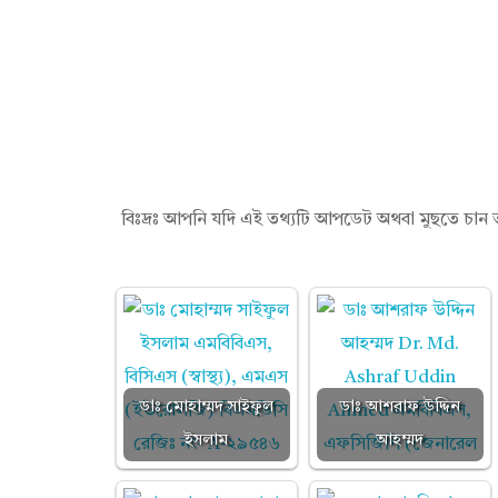
তা
হে
র
বিঃদ্রঃ আপনি যদি এই তথ্যটি আপডেট অথবা মুছতে চান
মি
য়া
ডাঃ মোহাম্মদ সাইফুল
ডাঃ আশরাফ উদ্দিন
ইসলাম
আহম্মদ