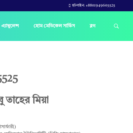
হটলাইন: +8801949605525
এ্যাম্বুলেন্স
হোম মেডিকেল সার্ভিস
ব্লগ
5525
ু তাহের মিয়া
ার্জারী)