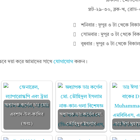
ঠিকানা : মেডিনোভ
প্লট-২৯-৩০, ব্লক-খ, রোড
শনিবার : দুপুর ৩ টা থেকে বিকাল
সোমবার : দুপুর ৩ টা থেকে বিকা
বুধবার : দুপুর ৩ টা থেকে বিকাল 
 তবে দয়া করে আমাদের সাথে
যোগাযোগ
করুন।
অধ্যাপক কর্ণেল ডাঃ মোঃ
এরশাদ-উল-কাদির
অধ্যাপক ডাঃ কর্ণেল মো.
(অবঃ)
তৌহিদুল ইসলাম
ডাঃ ঈসা মুহাম