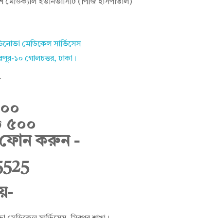
েশ মেডিক্যাল ইউনিভার্সিটি (পিজি হাসপাতাল)
িনোভা মেডিকেল সার্ভিসেস
রপুর-১০ গোলচত্তর, ঢাকা।
৭০০
৳ ৫০০
 ফোন করুন -
5525
য়-