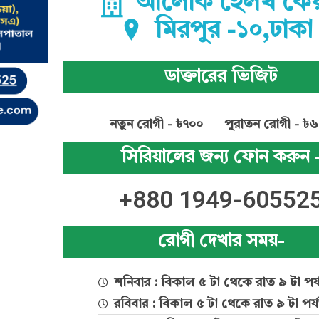
আলোক হেলথ কেয
মিরপুর -১০,ঢাকা
ডাক্তারের ভিজিট
নতুন রোগী - ৳৭০০
পুরাতন রোগী - ৳
সিরিয়ালের জন্য ফোন করুন 
+880 1949-60552
রোগী দেখার সময়-
শনিবার : বিকাল ৫ টা থেকে রাত ৯ টা পর্য
রবিবার : বিকাল ৫ টা থেকে রাত ৯ টা পর্যন