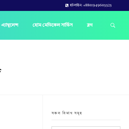
হটলাইন: +8801949605525
এ্যাম্বুলেন্স
হোম মেডিকেল সার্ভিস
ব্লগ
দ
সকল বিভাগ সমূহ