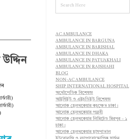
AC AMBULANCE
AMBULANCE IN BARGUNA
AMBULANCE IN BARISHAL
AMBULANCE IN DHAKA
 উদ্দিন
AMBULANCE IN PATUAKHALI
AMBULANCE IN RAJSHAHI
BLOG
NON-AC AMBULANCE
জন
SHIP INTERNATIONAL HOSPITAL
অর্থোপেডিক বিশেষজ্ঞ
্জারী)
আইসিইউ ও এইচডিইউ বিশেষজ্ঞ
র্জারী)
আলোক হেলথকেয়ার কচুক্ষেত ঢাকা।
আলোক হেলথকেয়ার পল্লবী
)
আলোক হেলথকেয়ার লিমিটেড মিরপুর – ১
।
ঢাকা।
আলোক হেলথকেয়ার হাসপাতাল
ইউরোলজি ও ল্যাপারোস্কোপিক সার্জন