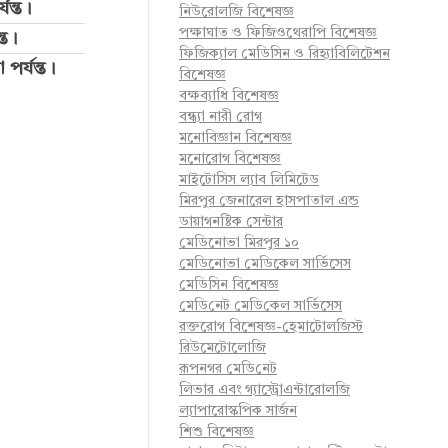
যন্ত।
নিউরোলজি বিশেষজ্ঞ
পক্ষাঘাত ও ফিজিওথেরাপি বিশেষজ্ঞ
্ত।
ফিজিক্যাল মেডিসিন ও রিহ্যাবিলিটেশন
পর্যন্ত।
বিশেষজ্ঞ
বক্ষব্যাধি বিশেষজ্ঞ
বন্ধ্যা নারী রোগ
মনোবিজ্ঞান বিশেষজ্ঞ
মনোরোগ বিশেষজ্ঞ
মাইটোসিস ল্যাব লিমিটেড
মিরপুর জেনারেল হাসপাতাল এন্ড
ডায়াগনষ্টিক সেন্টার
মেডিনোভা মিরপুর ১০
মেডিনোভা মেডিকেল সার্ভিসেস
মেডিসিন বিশেষজ্ঞ
মে‌ডি‌নেট মে‌ডি‌কেল সা‌র্ভিসেস
রক্তরোগ বিশেষজ্ঞ-হেমাটোলজিস্ট
রিউমেটোলোজি
রূপনগর মে‌ডি‌নেট
লিভার এবং গ্যাস্ট্রোএন্টারোলজি
ল্যাপারোস্কপিক সার্জন
শিশু বিশেষজ্ঞ