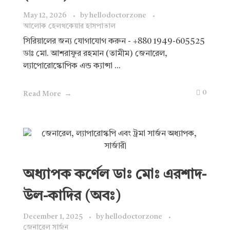
May 12, 2026
by
hellodoctorzone
আলোক হেলথকেয়ার হাসপাতাল
সিরিয়ালের জন্য যোগাযোগ করুন - +880 1949-605525
ডাঃ মো. আশরাফুর রহমান (তামীম) জেনারেল,
ল্যাপোরোস্কোপিক এন্ড ক্যান্সা ...
0
Read More
অধ্যাপক কর্ণেল ডাঃ মোঃ এরশাদ-
উল-কাদির (অবঃ)
December 1, 2025
by
hellodoctorzone
জেনারেল সার্জন